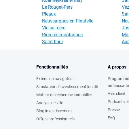
Roannes-saint-mary
Sai
Le Rouget-Pers
Ve
Pleaux
Sai
Neussargues en Pinatelle
Neu
Vic-sur-cere
Ju
Riom-es-montagnes
Mau
Saint-flour
Aur
Fonctionnalités
A propos
Extension navigateur
Programme
ambassade
Simulateur d’investissement locatif
Avis client
Moteur de recherche immobilier
Podcasts et
Analyse de ville
Presse
Blog investissement
FAQ
Offres professionnels