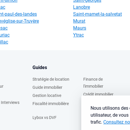
nt-simon
Saint-georges
zac
Lanobre
nt-paul-des-landes
Saint-mamet-la-salvetat
véglise-sur-Truyère
Murat
ssac
Maurs
riac
Ytrac
illac
Guides
Stratégie de location
Finance de
ur
l'immobilier
Guide immobilier
Crédit immobilier
Gestion locative
 Interviews
Simulateurs
Fiscalité immobilière
Nous utilisons des 
immobilier
utilisateur, de vou
Lybox vs DVF
trafic.
Consultez no