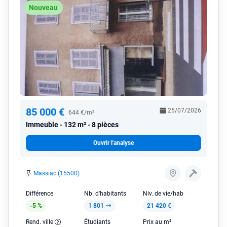
Nouveau
85 000 €
25/07/2026
644 €/m²
Immeuble
132 m² - 8 pièces
Ouvrir l'analyse
Massiac (15500)
Différence
Nb. d'habitants
Niv. de vie/hab
-5 %
1 801
21 420 €
Rend. ville
Étudiants
Prix au m²