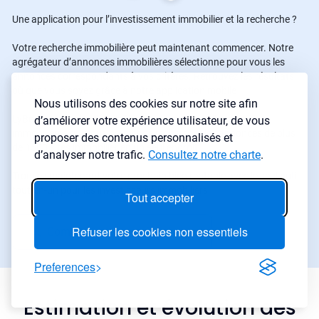
Une application pour l’investissement immobilier et la recherche ?
Votre recherche immobilière peut maintenant commencer. Notre
agrégateur d’annonces immobilières sélectionne pour vous les
annonces correspondants à vos critères. Retrouvez les résultats
où que vous soyez grâce à notre application mobile
Nous utilisons des cookies sur notre site afin
LyBox met à votre disposition un agrégateur d'annonces
d’améliorer votre expérience utilisateur, de vous
immobilières qui vous permet de rechercher les annonces de plus
proposer des contenus personnalisés et
de 1500 sites immobilier en un seul endroit.
d’analyser notre trafic.
Consultez notre charte
.
Trouvez maintenant votre prochain bien rentable avec le seul outil
tout-en-un pour les investisseurs immobiliers.
Tout accepter
Refuser les cookies non essentiels
Commencer une recherche
→
Preferences
Estimation et évolution des