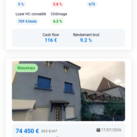
5 %
5.8 %
675
Loyer HC conseillé
Chômage
709 €/mois
6.3 %
Cash flow
Rendement brut
116 €
9.2 %
Nouveau
74 450 €
17/07/2026
665 €/m²