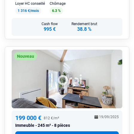
Loyer HC conseillé
Chômage
1 316 €/mois
6.3 %
Cash flow
Rendement brut
995 €
38.8 %
Nouveau
199 000 €
19/09/2025
812 €/m²
Immeuble
245 m² - 8 pièces