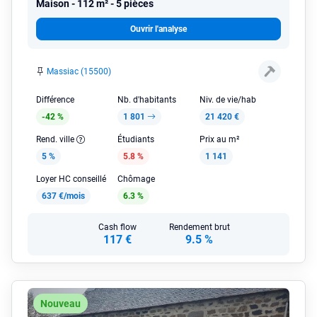
Maison
112 m² - 5 pièces
Ouvrir l'analyse
Massiac (15500)
Différence
Nb. d'habitants
Niv. de vie/hab
-42 %
1 801
21 420 €
Rend. ville
Étudiants
Prix au m²
5 %
5.8 %
1 141
Loyer HC conseillé
Chômage
637 €/mois
6.3 %
Cash flow
Rendement brut
117 €
9.5 %
Nouveau