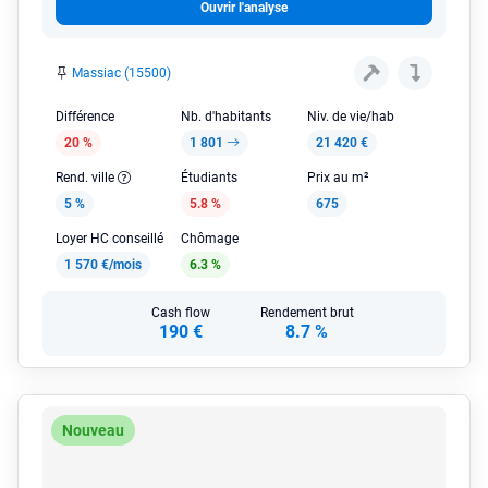
Ouvrir l'analyse
Massiac (15500)
Différence
Nb. d'habitants
Niv. de vie/hab
20 %
1 801
21 420 €
Rend. ville
Étudiants
Prix au m²
5 %
5.8 %
675
Loyer HC conseillé
Chômage
1 570 €/mois
6.3 %
Cash flow
Rendement brut
190 €
8.7 %
Nouveau