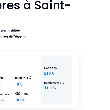
res à Saint-
est publiée.
tes différents !
Cash flow
216 €
e/hab
Rend. ville
Rendement brut
€
5 %
11.1 %
Loyer HC conseillé
Chômage
ois
8.5 %