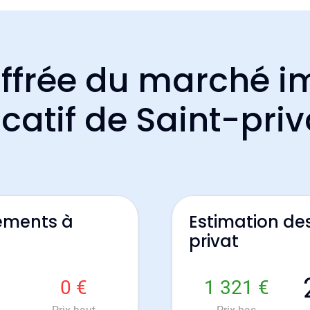
ffrée du marché i
ocatif de Saint-priv
ements à
Estimation de
privat
0 €
1 321 €