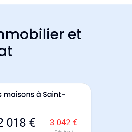
mmobilier et
at
s maisons à Saint-
2 018 €
3 042 €