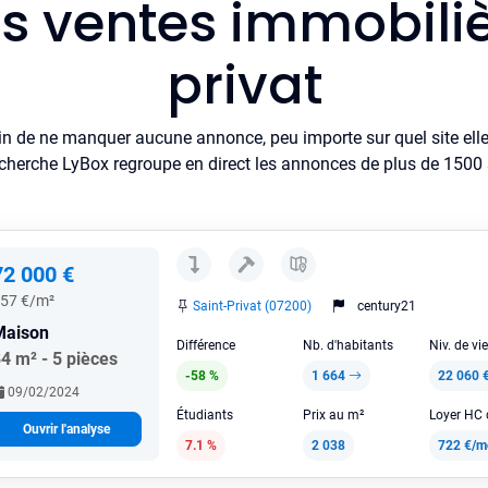
es ventes immobiliè
privat
in de ne manquer aucune annonce, peu importe sur quel site elle 
cherche LyBox regroupe en direct les annonces de plus de 1500 si
72 000 €
57 €/m²
Saint-Privat (07200)
century21
Maison
Différence
Nb. d'habitants
Niv. de vi
4 m² - 5 pièces
-58 %
1 664
22 060 
09/02/2024
Étudiants
Prix au m²
Ouvrir l'analyse
7.1 %
2 038
722 €/m