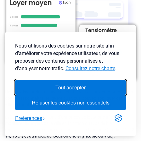
Nous utilisons des cookies sur notre site afin
d’améliorer votre expérience utilisateur, de vous
proposer des contenus personnalisés et
d’analyser notre trafic.
Consultez notre charte
.
Tout accepter
Un investisseur doit essayer d'acheter sous le prix du marché mais
doit aussi connaître les loyers que vous pouvez appliquer dans la
Refuser les cookies non essentiels
ville en fonction de l’état et des prestations de votre bien.
Preferences
LyBox analyse des millions d’annonces de locations afin de
modéliser les loyers de la ville en fonction du type de bien
(appartement ou maison) mais aussi de la typologie (studio, T2, T3,
T4, T5 ...) et du mode de location choisi (meublé ou vide).