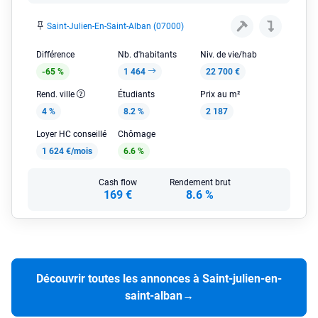
Saint-Julien-En-Saint-Alban (07000)
Différence
Nb. d'habitants
Niv. de vie/hab
-65 %
1 464
22 700 €
Rend. ville
Étudiants
Prix au m²
4 %
8.2 %
2 187
Loyer HC conseillé
Chômage
1 624 €/mois
6.6 %
Cash flow
Rendement brut
169 €
8.6 %
Découvrir toutes les annonces à Saint-julien-en-
saint-alban
→