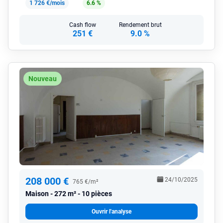
1 726 €/mois
6.6 %
Cash flow
Rendement brut
251 €
9.0 %
Nouveau
208 000 €
24/10/2025
765 €/m²
Maison
272 m² - 10 pièces
Ouvrir l'analyse