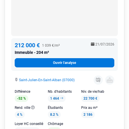
212 000 €
21/07/2026
1 039 €/m²
Immeuble
204 m²
Ouvrir l'analyse
Saint-Julien-En-Saint-Alban (07000)
Différence
Nb. d'habitants
Niv. de vie/hab
-52 %
1 464
22 700 €
Rend. ville
Étudiants
Prix au m²
4 %
8.2 %
2 186
Loyer HC conseillé
Chômage