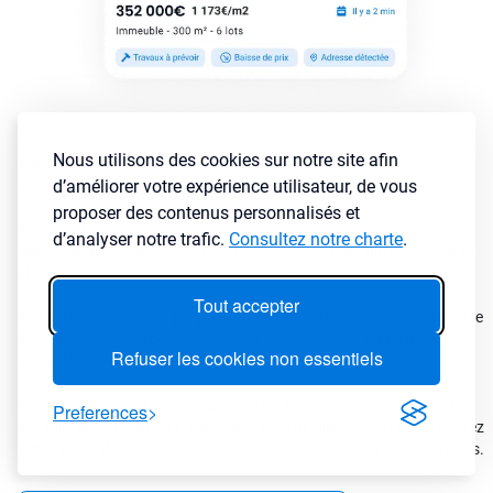
Nous utilisons des cookies sur notre site afin
Comment sélectionner les annonces immobilières rentables
d’améliorer votre expérience utilisateur, de vous
rapidement ?
proposer des contenus personnalisés et
Notre moteur de recherche immobilier vous permet de cibler
d’analyser notre trafic.
Consultez notre charte
.
rapidement les meilleures opportunités grâce à des filtres puissants
et précis pensé par des investisseurs pour des investisseurs
Tout accepter
En tant que véritable
agrégateur d’annonces immo
, LyBox centralise
les offres issues de centaines de sites pour vous éviter de les
Refuser les cookies non essentiels
consulter une à une.
Affinez vos résultats avec plus de 30 critères disponibles pour filtrer
Preferences
par ville, prix, rendement, cash-flow, type de bien ou surface et laissez
notre agrégateur immobilier détecter les annonces les plus rentables.