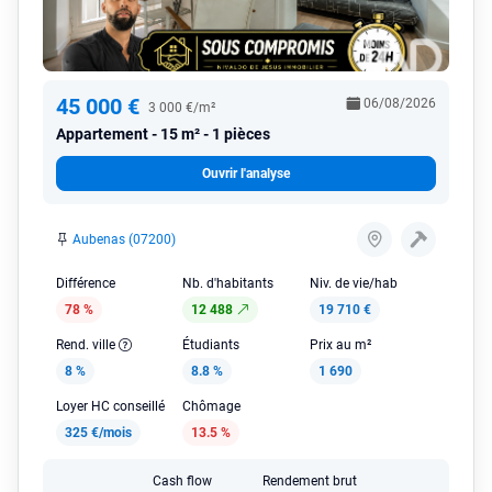
45 000 €
06/08/2026
3 000 €/m²
Appartement
15 m² - 1 pièces
Ouvrir l'analyse
Aubenas (07200)
Différence
Nb. d'habitants
Niv. de vie/hab
78 %
12 488
19 710 €
Rend. ville
Étudiants
Prix au m²
8 %
8.8 %
1 690
Loyer HC conseillé
Chômage
325 €/mois
13.5 %
Cash flow
Rendement brut