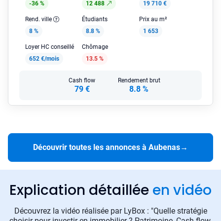
-36 %
12 488
19 710 €
Rend. ville
Étudiants
Prix au m²
8 %
8.8 %
1 653
Loyer HC conseillé
Chômage
652 €/mois
13.5 %
Cash flow
Rendement brut
79 €
8.8 %
Découvrir toutes les annonces à Aubenas
→
Explication détaillée
en vidéo
Découvrez la vidéo réalisée par LyBox : "Quelle stratégie
choisir pour investir en immobilier ? Patrimoine, Cash-flow,