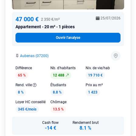
47 000 €
25/07/2026
2 350 €/m²
Appartement
20 m² - 1 pièces
Ouvrir l'analyse
Aubenas (07200)
Différence
Nb. d'habitants
Niv. de vie/hab
65 %
12 488
19 710 €
Rend. ville
Étudiants
Prix au m²
8 %
8.8 %
1 423
Loyer HC conseillé
Chômage
345 €/mois
13.5 %
Cash flow
Rendement brut
-14 €
8.1 %