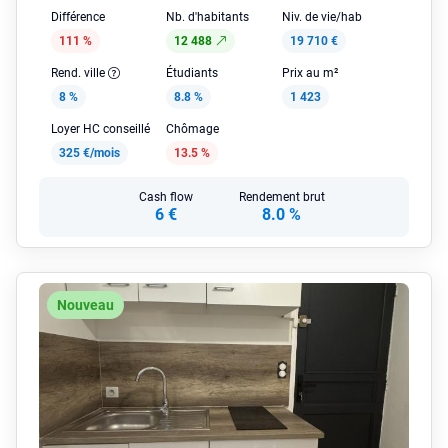
Différence
Nb. d'habitants
Niv. de vie/hab
111 %
12 488
19 710 €
Rend. ville
Étudiants
Prix au m²
8 %
8.8 %
1 423
Loyer HC conseillé
Chômage
325 €/mois
13.5 %
Cash flow
Rendement brut
6 €
8.0 %
Nouveau