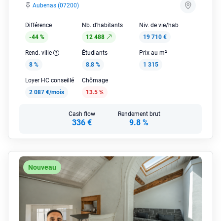
Aubenas (07200)
Différence
Nb. d'habitants
Niv. de vie/hab
-44 %
12 488
19 710 €
Rend. ville
Étudiants
Prix au m²
8 %
8.8 %
1 315
Loyer HC conseillé
Chômage
2 087 €/mois
13.5 %
Cash flow
Rendement brut
336 €
9.8 %
Nouveau