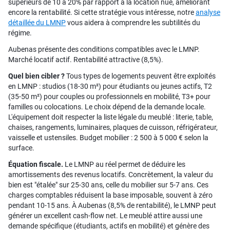
supérieurs de 10 à 20% par rapport à la location nue, améliorant
encore la rentabilité. Si cette stratégie vous intéresse, notre
analyse
détaillée du LMNP
vous aidera à comprendre les subtilités du
régime.
Aubenas présente des conditions compatibles avec le LMNP.
Marché locatif actif. Rentabilité attractive (8,5%).
Quel bien cibler ?
Tous types de logements peuvent être exploités
en LMNP : studios (18-30 m²) pour étudiants ou jeunes actifs, T2
(35-50 m²) pour couples ou professionnels en mobilité, T3+ pour
familles ou colocations. Le choix dépend de la demande locale.
L'équipement doit respecter la liste légale du meublé : literie, table,
chaises, rangements, luminaires, plaques de cuisson, réfrigérateur,
vaisselle et ustensiles. Budget mobilier : 2 500 à 5 000 € selon la
surface.
Équation fiscale.
Le LMNP au réel permet de déduire les
amortissements des revenus locatifs. Concrètement, la valeur du
bien est "étalée" sur 25-30 ans, celle du mobilier sur 5-7 ans. Ces
charges comptables réduisent la base imposable, souvent à zéro
pendant 10-15 ans. À Aubenas (8,5% de rentabilité), le LMNP peut
générer un excellent cash-flow net. Le meublé attire aussi une
demande spécifique (étudiants, actifs en mobilité) et génère des