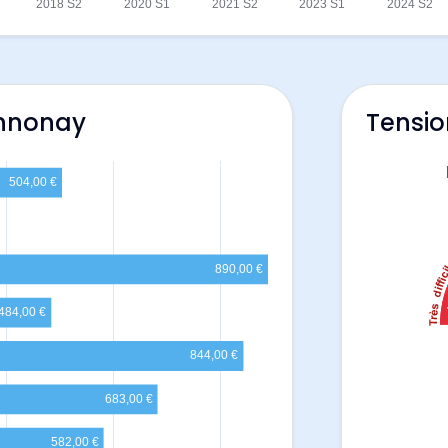
Annonay
Tensio