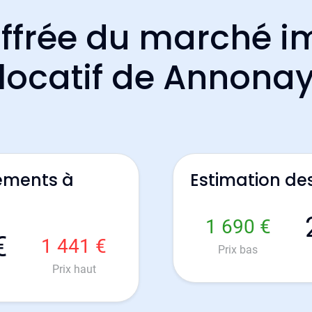
ffrée du marché i
locatif de Annona
ements à
Estimation d
1 690 €
€
1 441 €
Prix bas
Prix haut