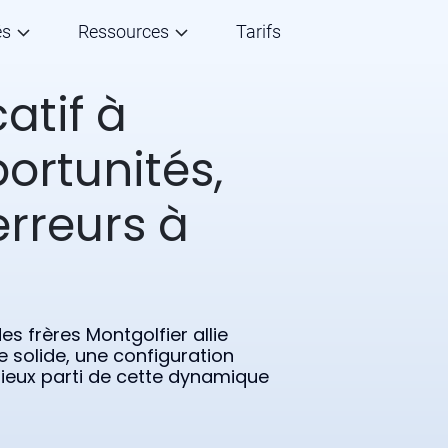
és
Ressources
Tarifs
atif à
ortunités,
erreurs à
s frères Montgolfier allie
e solide, une configuration
 mieux parti de cette dynamique