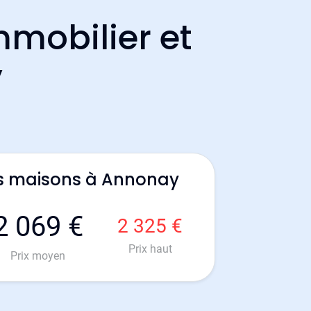
mmobilier et
y
es maisons à Annonay
2 069 €
2 325 €
Prix haut
Prix moyen