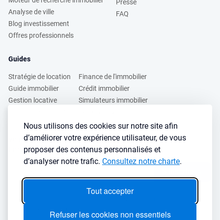
Moteur de recherche immobilier
Presse
Analyse de ville
FAQ
Blog investissement
Offres professionnels
Guides
Stratégie de location
Finance de l'immobilier
Guide immobilier
Crédit immobilier
Gestion locative
Simulateurs immobilier
Fiscalité immobilière
Lybox vs DVF
Nous utilisons des cookies sur notre site afin
d’améliorer votre expérience utilisateur, de vous
Vous voulez apprendre à investir dans l’immobilier ?
proposer des contenus personnalisés et
Inscrivez vous à notre newsletter gratuite :
d’analyser notre trafic.
Consultez notre charte
.
S'inscrire
→
Tout accepter
Le seul outil qu’il vous faut pour trouvez des biens rentables sans
sacrifier votre temps libre
Refuser les cookies non essentiels