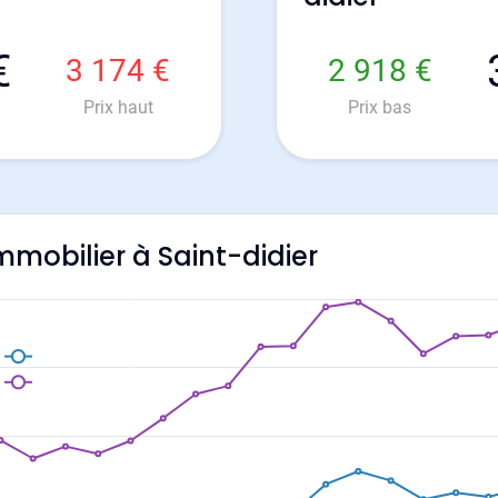
€
3 174 €
2 918 €
Prix haut
Prix bas
immobilier à Saint-didier