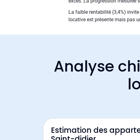
excès. La progression mesurée s
La faible rentabilité (3,4%) inv
locative est présente mais pas un
Analyse chi
l
Estimation des appart
Saint-didier