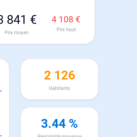
3 841 €
4 108 €
Prix haut
Prix moyen
2 126
Habitants
3.44 %
Rentabilité moyenne