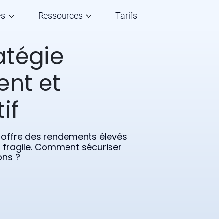
és
Ressources
Tarifs
atégie
ent et
if
on offre des rendements élevés
fragile. Comment sécuriser
ons ?