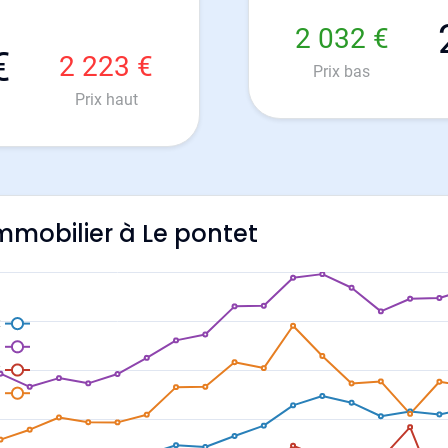
2 032 €
€
2 223 €
Prix bas
Prix haut
immobilier à Le pontet