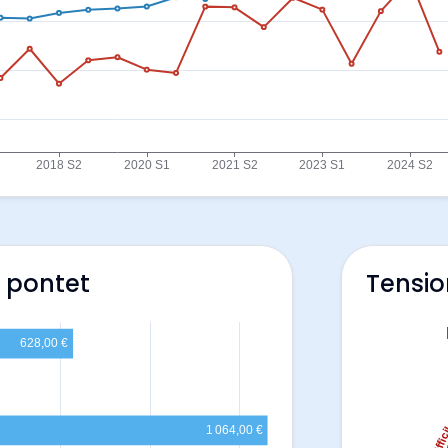
e pontet
Tensio