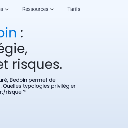
és
Ressources
Tarifs
oin
:
égie,
t risques.
ré, Bedoin permet de
. Quelles typologies privilégier
t/risque ?