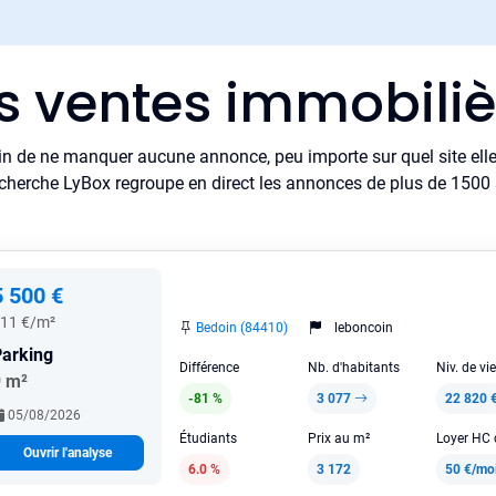
es ventes immobiliè
in de ne manquer aucune annonce, peu importe sur quel site elle 
cherche LyBox regroupe en direct les annonces de plus de 1500 si
5 500 €
11 €/m²
Bedoin (84410)
leboncoin
arking
Différence
Nb. d'habitants
Niv. de vi
9 m²
-81 %
3 077
22 820 
05/08/2026
Étudiants
Prix au m²
Ouvrir l'analyse
6.0 %
3 172
50 €/mo