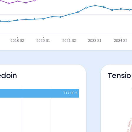
edoin
Tensio