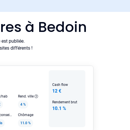
res à Bedoin
est publiée.
tes différents !
Cash flow
12 €
e/hab
Rend. ville
Rendement brut
€
4 %
10.1 %
Loyer HC conseillé
Chômage
is
11.0 %