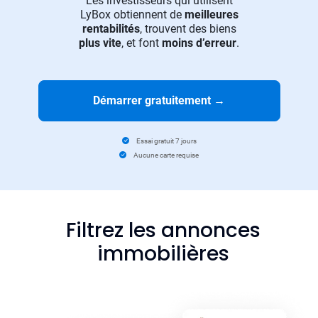
Les investisseurs qui utilisent
LyBox obtiennent de
meilleures
rentabilités
, trouvent des biens
plus vite
, et font
moins d’erreur
.
Démarrer gratuitement
→
Essai gratuit 7 jours
Aucune carte requise
Filtrez les annonces
immobilières