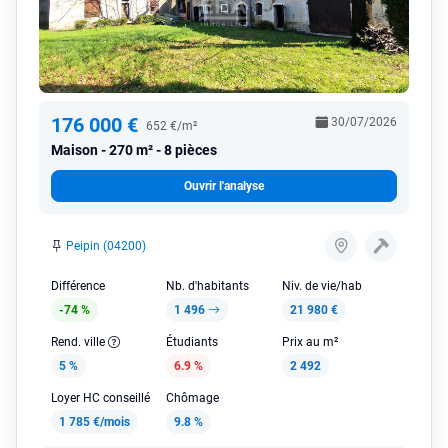
176 000 €
30/07/2026
652 €/m²
Maison
270 m² - 8 pièces
Ouvrir l'analyse
Peipin (04200)
Différence
Nb. d'habitants
Niv. de vie/hab
-74 %
1 496
21 980 €
Rend. ville
Étudiants
Prix au m²
5 %
6.9 %
2 492
Loyer HC conseillé
Chômage
1 785 €/mois
9.8 %