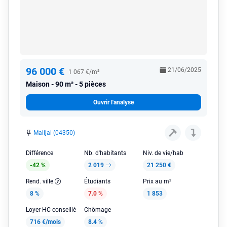
96 000 €
21/06/2025
1 067 €/m²
Maison
90 m² - 5 pièces
Ouvrir l'analyse
Malijai (04350)
Différence
Nb. d'habitants
Niv. de vie/hab
-42 %
2 019
21 250 €
Rend. ville
Étudiants
Prix au m²
8 %
7.0 %
1 853
Loyer HC conseillé
Chômage
716 €/mois
8.4 %