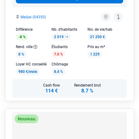
Malijai (04350)
Différence
Nb. d'habitants
Niv. de vie/hab
-8 %
2 019
21 250 €
Rend. ville
Étudiants
Prix au m²
8 %
7.0 %
1 229
Loyer HC conseillé
Chômage
980 €/mois
8.4 %
Cash flow
Rendement brut
114 €
8.7 %
Nouveau