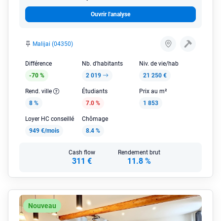
Ouvrir l'analyse
Malijai (04350)
Différence
Nb. d'habitants
Niv. de vie/hab
-70 %
2 019
21 250 €
Rend. ville
Étudiants
Prix au m²
8 %
7.0 %
1 853
Loyer HC conseillé
Chômage
949 €/mois
8.4 %
Cash flow
Rendement brut
311 €
11.8 %
Nouveau