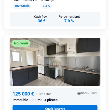
Loyer HC conseillé
Chômage
500 €/mois
8.4 %
Cash flow
Rendement brut
-36 €
7.0 %
Nouveau
125 000 €
05/02/2026
1 126 €/m²
Immeuble
111 m² - 4 pièces
Ouvrir l'analyse