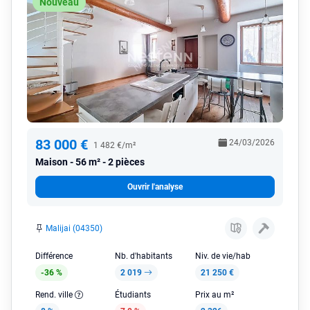
Nouveau
83 000 €
24/03/2026
1 482 €/m²
Maison
56 m² - 2 pièces
Ouvrir l'analyse
Malijai (04350)
Différence
Nb. d'habitants
Niv. de vie/hab
-36 %
2 019
21 250 €
Rend. ville
Étudiants
Prix au m²