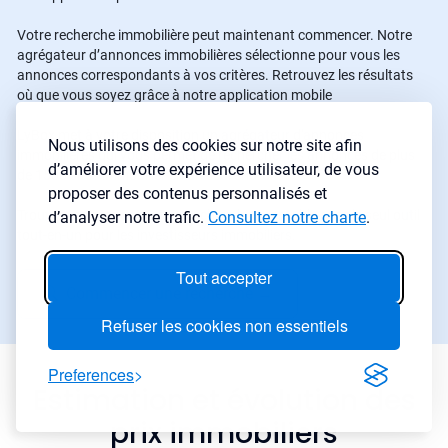
Votre recherche immobilière peut maintenant commencer. Notre
agrégateur d’annonces immobilières sélectionne pour vous les
annonces correspondants à vos critères. Retrouvez les résultats
où que vous soyez grâce à notre application mobile
LyBox met à votre disposition un agrégateur d'annonces
Nous utilisons des cookies sur notre site afin
immobilières qui vous permet de rechercher les annonces de plus
d’améliorer votre expérience utilisateur, de vous
de 1500 sites immobilier en un seul endroit.
proposer des contenus personnalisés et
Trouvez maintenant votre prochain bien rentable avec le seul outil
d’analyser notre trafic.
Consultez notre charte
.
tout-en-un pour les investisseurs immobiliers.
Tout accepter
Commencer une recherche
→
Refuser les cookies non essentiels
Preferences
Estimation et évolution des
prix immobiliers