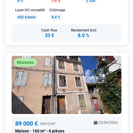
8 %
7.0 %
2 326
Loyer HC conseillé
Chômage
602 €/mois
8.4 %
Cash flow
Rendement brut
33 €
8.0 %
Nouveau
89 000 €
23/04/2026
556 €/m²
Maison
160 m² - 6 pièces