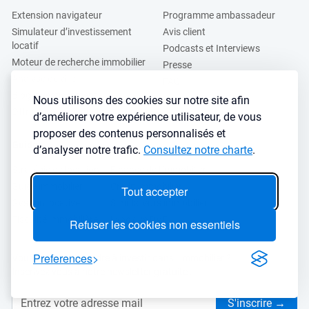
Extension navigateur
Programme ambassadeur
Simulateur d’investissement
Avis client
locatif
Podcasts et Interviews
Moteur de recherche immobilier
Presse
Analyse de ville
FAQ
Blog investissement
Nous utilisons des cookies sur notre site afin
Offres professionnels
d’améliorer votre expérience utilisateur, de vous
proposer des contenus personnalisés et
Guides
d’analyser notre trafic.
Consultez notre charte
.
Stratégie de location
Finance de l'immobilier
Guide immobilier
Crédit immobilier
Tout accepter
Gestion locative
Simulateurs immobilier
Fiscalité immobilière
Lybox vs DVF
Refuser les cookies non essentiels
Preferences
Vous voulez apprendre à investir dans l’immobilier ?
Inscrivez vous à notre newsletter gratuite :
S'inscrire
→