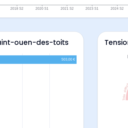
aint-ouen-des-toits
Tensio