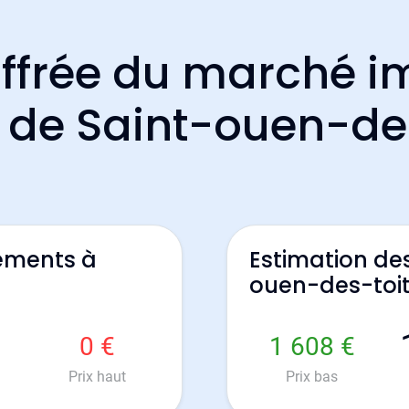
ffrée du marché i
f de Saint-ouen-de
ements à
Estimation de
ouen-des-toi
0 €
1 608 €
Prix haut
Prix bas