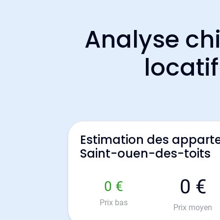
Analyse chi
locati
Estimation des appart
Saint-ouen-des-toits
0 €
0 €
Prix bas
Prix moyen