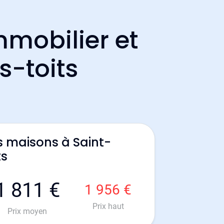
mmobilier et
s-toits
s maisons à Saint-
ts
1 811 €
1 956 €
Prix haut
Prix moyen