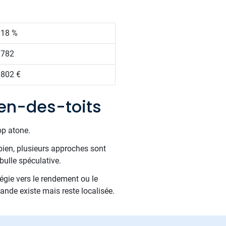
.18 %
 782
 802 €
en-des-toits
op atone.
bien, plusieurs approches sont
bulle spéculative.
tégie vers le rendement ou le
ande existe mais reste localisée.