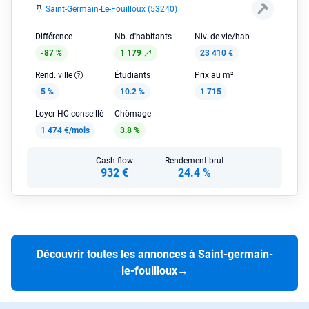
Saint-Germain-Le-Fouilloux (53240)
Différence
Nb. d'habitants
Niv. de vie/hab
-87 %
1 179
23 410 €
Rend. ville
Étudiants
Prix au m²
5 %
10.2 %
1 715
Loyer HC conseillé
Chômage
1 474 €/mois
3.8 %
Cash flow
Rendement brut
932 €
24.4 %
Découvrir toutes les annonces à Saint-germain-
le-fouilloux
→