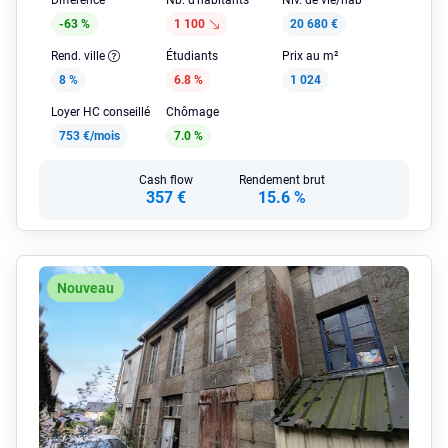
Différence
Nb. d'habitants
Niv. de vie/hab
-63 %
1 100
20 680 €
Rend. ville
Étudiants
Prix au m²
8 %
6.8 %
1 024
Loyer HC conseillé
Chômage
753 €/mois
7.0 %
Cash flow
Rendement brut
357 €
15.6 %
Nouveau