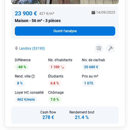
23 900 €
14/09/2025
427 €/m²
Maison
56 m² - 3 pièces
Ouvrir l'analyse
Landivy (53190)
Différence
Nb. d'habitants
Niv. de vie/hab
-60 %
1 100
20 680 €
Rend. ville
Étudiants
Prix au m²
8 %
6.8 %
1 075
Loyer HC conseillé
Chômage
462 €/mois
7.0 %
Cash flow
Rendement brut
278 €
21.4 %