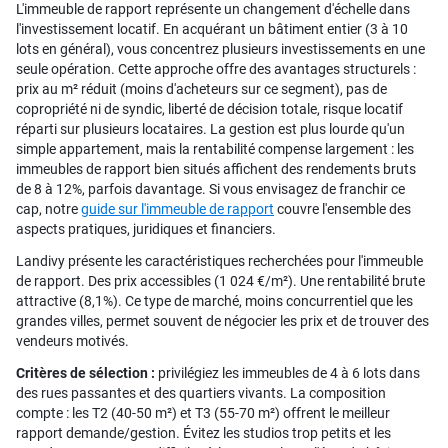
L'immeuble de rapport représente un changement d'échelle dans
l'investissement locatif. En acquérant un bâtiment entier (3 à 10
lots en général), vous concentrez plusieurs investissements en une
seule opération. Cette approche offre des avantages structurels :
prix au m² réduit (moins d'acheteurs sur ce segment), pas de
copropriété ni de syndic, liberté de décision totale, risque locatif
réparti sur plusieurs locataires. La gestion est plus lourde qu'un
simple appartement, mais la rentabilité compense largement : les
immeubles de rapport bien situés affichent des rendements bruts
de 8 à 12%, parfois davantage. Si vous envisagez de franchir ce
cap, notre
guide sur l'immeuble de rapport
couvre l'ensemble des
aspects pratiques, juridiques et financiers.
Landivy présente les caractéristiques recherchées pour l'immeuble
de rapport. Des prix accessibles (1 024 €/m²). Une rentabilité brute
attractive (8,1%). Ce type de marché, moins concurrentiel que les
grandes villes, permet souvent de négocier les prix et de trouver des
vendeurs motivés.
Critères de sélection :
privilégiez les immeubles de 4 à 6 lots dans
des rues passantes et des quartiers vivants. La composition
compte : les T2 (40-50 m²) et T3 (55-70 m²) offrent le meilleur
rapport demande/gestion. Évitez les studios trop petits et les