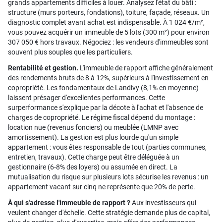
grands appartements difficiles à louer. Analysez l'état du bâti :
structure (murs porteurs, fondations), toiture, façade, réseaux. Un
diagnostic complet avant achat est indispensable. À 1 024 €/m²,
vous pouvez acquérir un immeuble de 5 lots (300 m²) pour environ
307 050 € hors travaux. Négociez : les vendeurs d'immeubles sont
souvent plus souples que les particuliers.
Rentabilité et gestion.
L'immeuble de rapport affiche généralement
des rendements bruts de 8 à 12%, supérieurs à l'investissement en
copropriété. Les fondamentaux de Landivy (8,1% en moyenne)
laissent présager d'excellentes performances. Cette
surperformance s'explique par la décote à l'achat et l'absence de
charges de copropriété. Le régime fiscal dépend du montage :
location nue (revenus fonciers) ou meublée (LMNP avec
amortissement). La gestion est plus lourde qu'un simple
appartement : vous êtes responsable de tout (parties communes,
entretien, travaux). Cette charge peut être déléguée à un
gestionnaire (6-8% des loyers) ou assumée en direct. La
mutualisation du risque sur plusieurs lots sécurise les revenus : un
appartement vacant sur cinq ne représente que 20% de perte.
À qui s'adresse l'immeuble de rapport ?
Aux investisseurs qui
veulent changer d'échelle. Cette stratégie demande plus de capital,