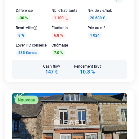
Différence
Nb. d'habitants
Niv. de vie/hab
-30 %
1 100
20 680 €
Rend. ville
Étudiants
Prix au m²
8 %
6.8 %
1 024
Loyer HC conseillé
Chômage
535 €/mois
7.0 %
Cash flow
Rendement brut
147 €
10.8 %
Nouveau