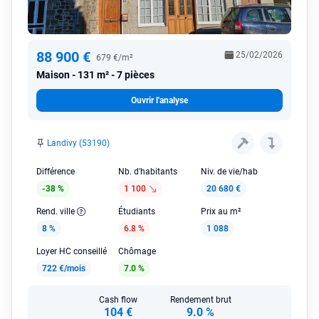
88 900 €
25/02/2026
679 €/m²
Maison
131 m² - 7 pièces
Ouvrir l'analyse
Landivy (53190)
Différence
Nb. d'habitants
Niv. de vie/hab
-38 %
1 100
20 680 €
Rend. ville
Étudiants
Prix au m²
8 %
6.8 %
1 088
Loyer HC conseillé
Chômage
722 €/mois
7.0 %
Cash flow
Rendement brut
104 €
9.0 %