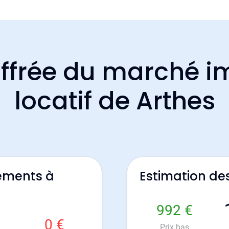
ffrée du marché i
locatif de Arthes
ements à
Estimation de
992 €
0 €
Prix bas