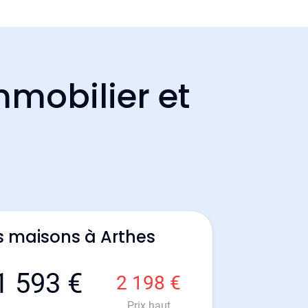
mmobilier et
s maisons à Arthes
1 593 €
2 198 €
Prix haut