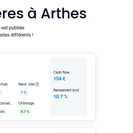
res à Arthes
est publiée.
tes différents !
Cash flow
154 €
e/hab
Rend. ville
Rendement brut
€
7 %
10.7 %
Loyer HC conseillé
Chômage
ois
5.7 %