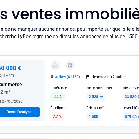
es ventes immobiliè
in de ne manquer aucune annonce, peu importe sur quel site elle 
cherche LyBox regroupe en direct les annonces de plus de 1500 si
60 000 €
33 €/m²
Arthes (81160)
leboncoin +2 autres
Commerce
Différence
Nb. d'habitants
Niv. de vi
72 m²
-44 %
2 528
23 520 
27/05/2026
Étudiants
Prix au m²
Ouvrir l'analyse
7.7 %
1 500
579 €/m