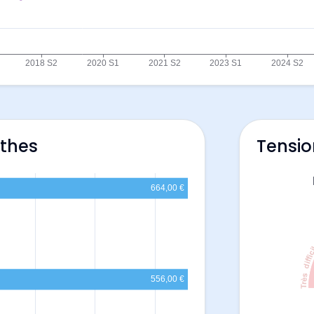
rthes
Tensio