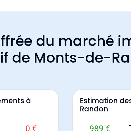
ffrée du marché i
tif de Monts-de-R
ements à
Estimation d
Randon
0 €
989 €