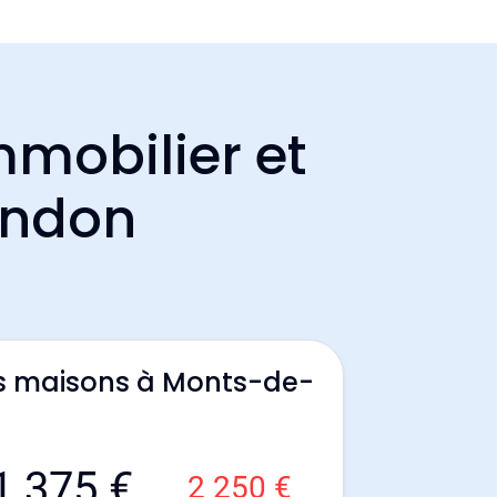
mmobilier et
andon
es maisons à Monts-de-
1 375 €
2 250 €