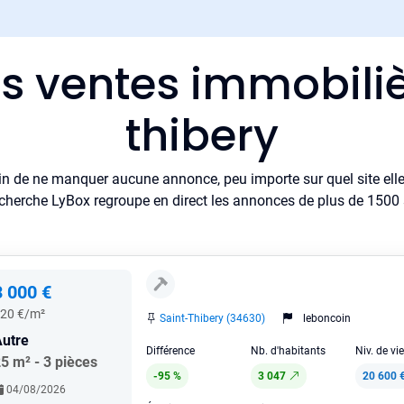
es ventes immobiliè
thibery
in de ne manquer aucune annonce, peu importe sur quel site elle 
cherche LyBox regroupe en direct les annonces de plus de 1500 si
3 000 €
20 €/m²
Saint-Thibery (34630)
leboncoin
utre
Différence
Nb. d'habitants
Niv. de vi
5 m² - 3 pièces
-95 %
3 047
20 600 
04/08/2026