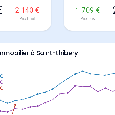
€
2 140 €
1 709 €
Prix haut
Prix bas
immobilier à Saint-thibery