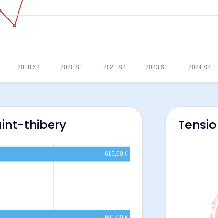
int-thibery
Tensio