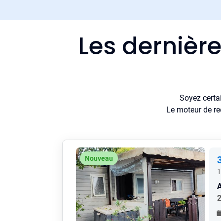
Les dernièr
Soyez certa
Le moteur de re
Nouveau
1
A
2