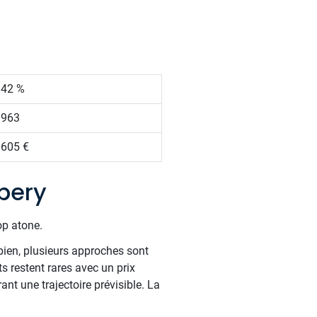
.42 %
 963
 605 €
bery
op atone.
bien, plusieurs approches sont
 restent rares avec un prix
nt une trajectoire prévisible. La