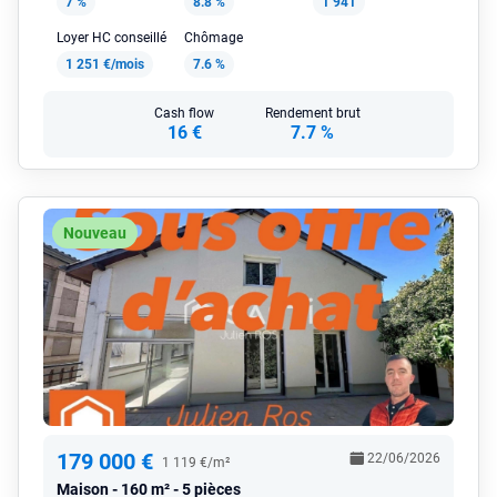
7 %
8.8 %
1 941
Loyer HC conseillé
Chômage
1 251 €/mois
7.6 %
Cash flow
Rendement brut
16 €
7.7 %
Nouveau
179 000 €
22/06/2026
1 119 €/m²
Maison
160 m² - 5 pièces