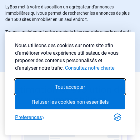
LyBox met à votre disposition un agrégateur d'annonces
immobilières qui vous permet de rechercher les annonces de plus
de 1500 sites immobilier en un seul endroit.
Trouvez maintenant votre prochain bien rentable avec le seul outil
tout-en-un pour les investisseurs immobiliers.
Nous utilisons des cookies sur notre site afin
d’améliorer votre expérience utilisateur, de vous
Commencer une recherche
→
proposer des contenus personnalisés et
d’analyser notre trafic.
Consultez notre charte
.
Tout accepter
Estimation et évolution des
prix immobiliers
Refuser les cookies non essentiels
Preferences