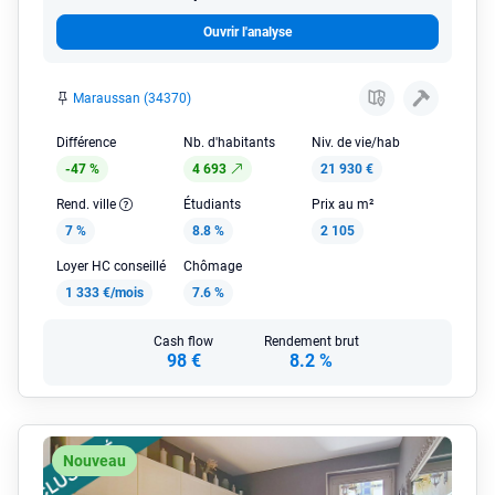
Ouvrir l'analyse
Maraussan (34370)
Différence
Nb. d'habitants
Niv. de vie/hab
-47 %
4 693
21 930 €
Rend. ville
Étudiants
Prix au m²
7 %
8.8 %
2 105
Loyer HC conseillé
Chômage
1 333 €/mois
7.6 %
Cash flow
Rendement brut
98 €
8.2 %
Nouveau