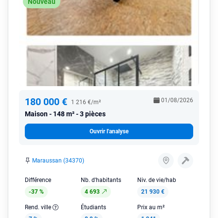
Nouveau
180 000 €
01/08/2026
1 216 €/m²
Maison
148 m² - 3 pièces
Ouvrir l'analyse
Maraussan (34370)
Différence
Nb. d'habitants
Niv. de vie/hab
-37 %
4 693
21 930 €
Rend. ville
Étudiants
Prix au m²