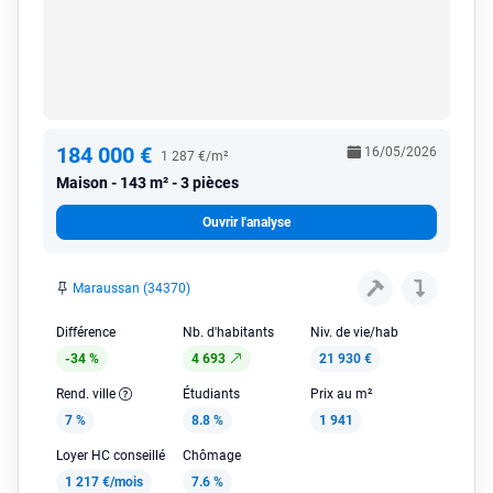
184 000 €
16/05/2026
1 287 €/m²
Maison
143 m² - 3 pièces
Ouvrir l'analyse
Maraussan (34370)
Différence
Nb. d'habitants
Niv. de vie/hab
-34 %
4 693
21 930 €
Rend. ville
Étudiants
Prix au m²
7 %
8.8 %
1 941
Loyer HC conseillé
Chômage
1 217 €/mois
7.6 %