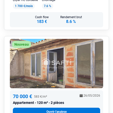
Loyer HC conseillé
Chômage
1 700 €/mois
7.6 %
Cash flow
Rendement brut
183 €
8.6 %
Nouveau
70 000 €
26/05/2026
583 €/m²
Appartement
120 m² - 2 pièces
Ouvrir l'analyse