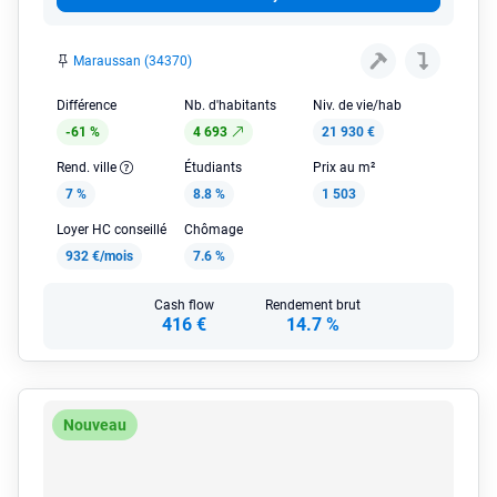
Maraussan (34370)
Différence
Nb. d'habitants
Niv. de vie/hab
-61 %
4 693
21 930 €
Rend. ville
Étudiants
Prix au m²
7 %
8.8 %
1 503
Loyer HC conseillé
Chômage
932 €/mois
7.6 %
Cash flow
Rendement brut
416 €
14.7 %
Nouveau