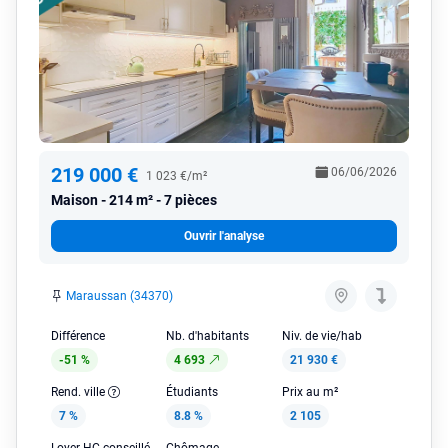
219 000 €
06/06/2026
1 023 €/m²
Maison
214 m² - 7 pièces
Ouvrir l'analyse
Maraussan (34370)
Différence
Nb. d'habitants
Niv. de vie/hab
-51 %
4 693
21 930 €
Rend. ville
Étudiants
Prix au m²
7 %
8.8 %
2 105