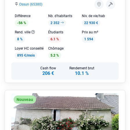
Ossun (65380)
Différence
Nb. d'habitants
Niv. de vie/hab
-56 %
2 352
22 930 €
Rend. ville
Étudiants
Prix au m²
8 %
6.1 %
1 594
Loyer HC conseillé
Chômage
895 €/mois
5.2 %
Cash flow
Rendement brut
206 €
10.1 %
Nouveau