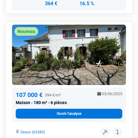
364 €
16.5 %
Nouveau
107 000 €
03/06/2025
594 €/m²
Maison
180 m² - 6 pièces
Ouvrir l'analyse
Ossun (65380)