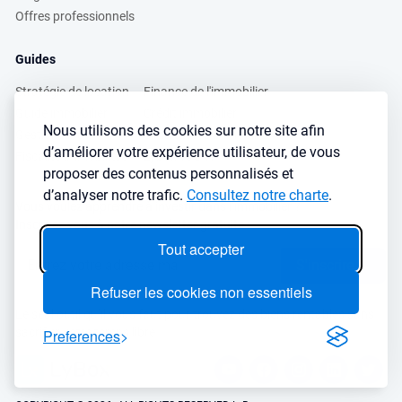
Offres professionnels
Guides
Stratégie de location
Finance de l'immobilier
Guide immobilier
Crédit immobilier
Nous utilisons des cookies sur notre site afin
Gestion locative
Simulateurs immobilier
d’améliorer votre expérience utilisateur, de vous
Fiscalité immobilière
Lybox vs DVF
proposer des contenus personnalisés et
d’analyser notre trafic.
Consultez notre charte
.
Vous voulez apprendre à investir dans l’immobilier ?
Inscrivez vous à notre newsletter gratuite :
Tout accepter
S'inscrire
→
Refuser les cookies non essentiels
Le seul outil qu’il vous faut pour trouvez des biens rentables sans
sacrifier votre temps libre
Preferences