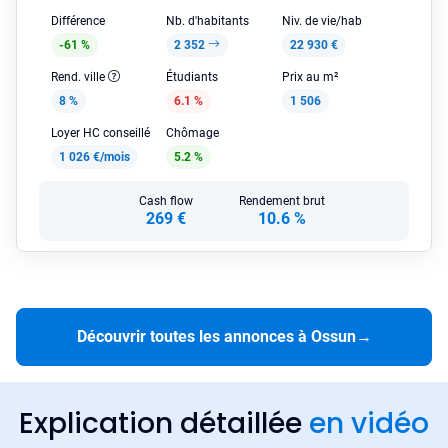
Différence
Nb. d'habitants
Niv. de vie/hab
-61 %
2 352
22 930 €
Rend. ville
Étudiants
Prix au m²
8 %
6.1 %
1 506
Loyer HC conseillé
Chômage
1 026 €/mois
5.2 %
Cash flow
Rendement brut
269 €
10.6 %
Découvrir toutes les annonces à Ossun
→
Explication détaillée
en vidéo