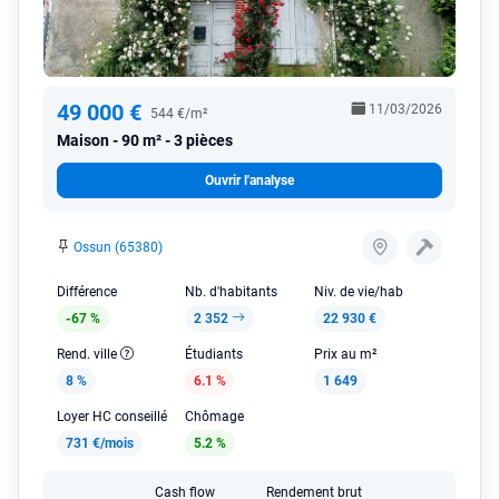
49 000 €
11/03/2026
544 €/m²
Maison
90 m² - 3 pièces
Ouvrir l'analyse
Ossun (65380)
Différence
Nb. d'habitants
Niv. de vie/hab
-67 %
2 352
22 930 €
Rend. ville
Étudiants
Prix au m²
8 %
6.1 %
1 649
Loyer HC conseillé
Chômage
731 €/mois
5.2 %
Cash flow
Rendement brut