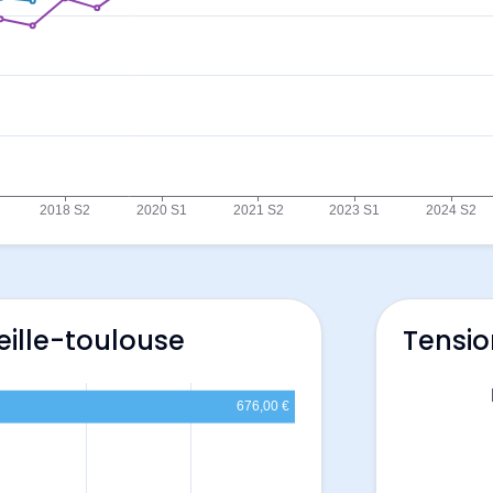
eille-toulouse
Tensio