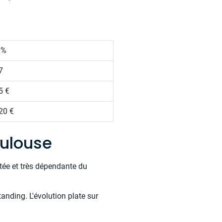
 %
7
5 €
20 €
oulouse
tée et très dépendante du
tanding. L'évolution plate sur