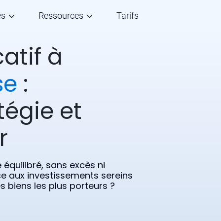
és
Ressources
Tarifs
atif à
se
:
tégie et
r
équilibré, sans excès ni
ice aux investissements sereins
s biens les plus porteurs ?