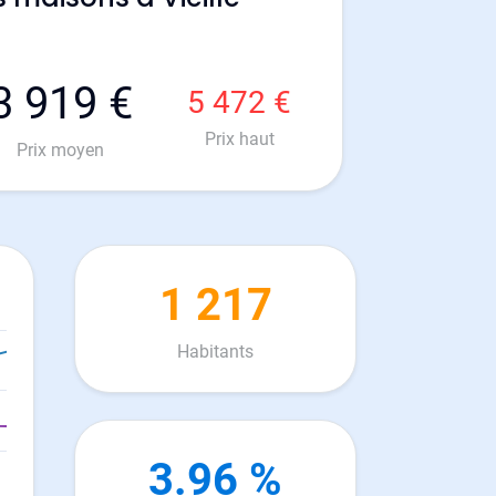
3 919 €
5 472 €
Prix haut
Prix moyen
1 217
Habitants
3.96 %