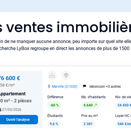
s ventes immobilièr
in de ne manquer aucune annonce, peu importe sur quel site elle 
cherche LyBox regroupe en direct les annonces de plus de 1500 si
76 600 €
58 €/m²
Merville (31330)
leboncoin +3 autres
Appartement
Différence
Nb. d'habitants
Niv. de vi
0 m² - 2 pièces
-60 %
6 640
24 450 
27/03/2026
Étudiants
Prix au m²
Ouvrir l'analyse
9.6 %
2 381
546 €/m