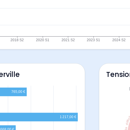
rville
Tensio