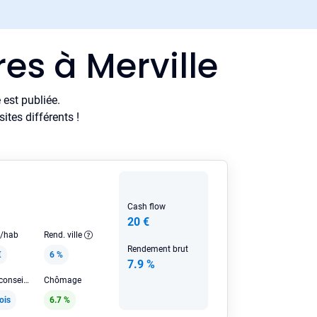
es à Merville
est publiée.
tes différents !
Cash flow
20 €
e/hab
Rend. ville
Rendement brut
€
6 %
7.9 %
Loyer HC conseillé
Chômage
ois
6.7 %