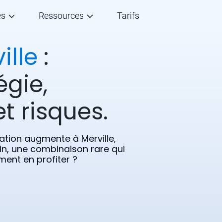
és
Ressources
Tarifs
ille
:
égie,
t risques.
lation augmente à Merville,
, une combinaison rare qui
ment en profiter ?