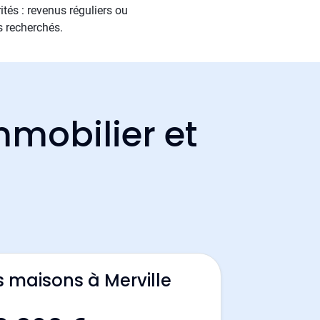
tés : revenus réguliers ou
s recherchés.
mmobilier et
s maisons à Merville