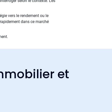
nterroger selon le contexte. Les
tégie vers le rendement ou le
nt rapidement dans ce marché
ment.
mmobilier et
n