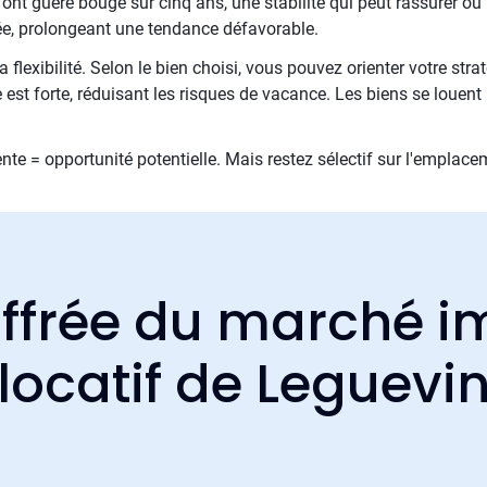
nt guère bougé sur cinq ans, une stabilité qui peut rassurer ou i
ée, prolongeant une tendance défavorable.
 flexibilité. Selon le bien choisi, vous pouvez orienter votre stra
est forte, réduisant les risques de vacance. Les biens se loue
te = opportunité potentielle. Mais restez sélectif sur l'emplace
ffrée du marché i
locatif de Leguevi