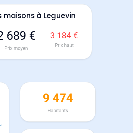
s maisons à Leguevin
2 689 €
3 184 €
Prix haut
Prix moyen
9 474
Habitants