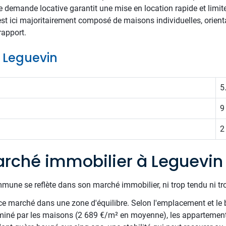
rte demande locative garantit une mise en location rapide et limit
st ici majoritairement composé de maisons individuelles, orienta
rapport.
e Leguevin
5
9
2
rché immobilier à Leguevin
mune se reflète dans son marché immobilier, ni trop tendu ni tr
e marché dans une zone d'équilibre. Selon l'emplacement et le 
miné par les maisons (2 689 €/m² en moyenne), les appartements