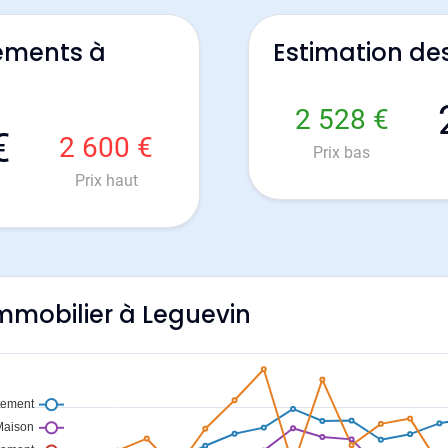
ements à
Estimation de
2 528 €
€
2 600 €
Prix bas
Prix haut
'immobilier à Leguevin