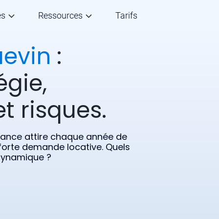
és
Ressources
Tarifs
uevin
:
égie,
t risques.
sance attire chaque année de
forte demande locative. Quels
 dynamique ?