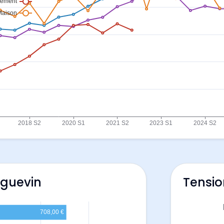
eguevin
Tensio