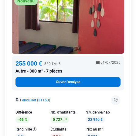
Nouveau
255 000 €
01/07/2026
850 €/m²
Autre
300 m² - 7 pièces
Ouvrir l'analyse
Fenouillet (31150)
Différence
Nb. d'habitants
Niv. de vie/hab
-66 %
5 727
22 940 €
Rend. ville
Étudiants
Prix au m²