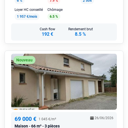
6 %
7.9 %
2 504
Loyer HC conseillé
Chômage
1 957 €/mois
6.5 %
Cash flow
Rendement brut
192 €
8.5 %
Nouveau
69 000 €
26/06/2026
1 045 €/m²
Maison
66 m² - 3 pièces