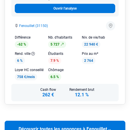
Ouvrir l'analyse
Fenouillet (31150)
Différence
Nb. d'habitants
Niv. de vie/hab
-62 %
5 727
22 940 €
Rend. ville
Étudiants
Prix au m²
6 %
7.9 %
2 764
Loyer HC conseillé
Chômage
758 €/mois
6.5 %
Cash flow
Rendement brut
262 €
12.1 %
Découvrir toutes les annonces à Fenouillet
→