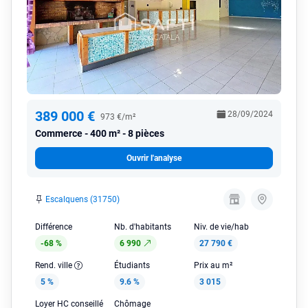
389 000 €
28/09/2024
973 €/m²
Commerce
400 m² - 8 pièces
Ouvrir l'analyse
Escalquens (31750)
Différence
Nb. d'habitants
Niv. de vie/hab
-68 %
6 990
27 790 €
Rend. ville
Étudiants
Prix au m²
5 %
9.6 %
3 015
Loyer HC conseillé
Chômage