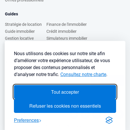
Offres professionnels
Guides
Stratégie de location
Finance de l'immobilier
Guide immobilier
Crédit immobilier
Gestion locative
Simulateurs immobilier
Fiscalité immobilière
Lybox vs DVF
Nous utilisons des cookies sur notre site afin
d’améliorer votre expérience utilisateur, de vous
Vous voulez apprendre à investir dans l’immobilier ?
proposer des contenus personnalisés et
Inscrivez vous à notre newsletter gratuite :
d’analyser notre trafic.
Consultez notre charte
.
S'inscrire
→
Tout accepter
Le seul outil qu’il vous faut pour trouvez des biens rentables sans
sacrifier votre temps libre
Refuser les cookies non essentiels
Preferences
COPYRIGHT © 2026. ALL RIGHTS RESERVED LyBox