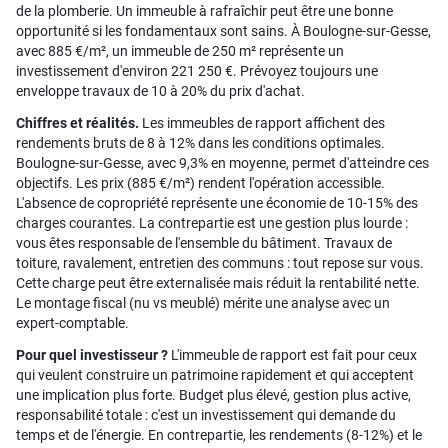
de la plomberie. Un immeuble à rafraîchir peut être une bonne
opportunité si les fondamentaux sont sains. À Boulogne-sur-Gesse,
avec 885 €/m², un immeuble de 250 m² représente un
investissement d'environ 221 250 €. Prévoyez toujours une
enveloppe travaux de 10 à 20% du prix d'achat.
Chiffres et réalités.
Les immeubles de rapport affichent des
rendements bruts de 8 à 12% dans les conditions optimales.
Boulogne-sur-Gesse, avec 9,3% en moyenne, permet d'atteindre ces
objectifs. Les prix (885 €/m²) rendent l'opération accessible.
L'absence de copropriété représente une économie de 10-15% des
charges courantes. La contrepartie est une gestion plus lourde :
vous êtes responsable de l'ensemble du bâtiment. Travaux de
toiture, ravalement, entretien des communs : tout repose sur vous.
Cette charge peut être externalisée mais réduit la rentabilité nette.
Le montage fiscal (nu vs meublé) mérite une analyse avec un
expert-comptable.
Pour quel investisseur ?
L'immeuble de rapport est fait pour ceux
qui veulent construire un patrimoine rapidement et qui acceptent
une implication plus forte. Budget plus élevé, gestion plus active,
responsabilité totale : c'est un investissement qui demande du
temps et de l'énergie. En contrepartie, les rendements (8-12%) et le