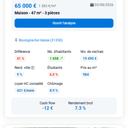
65 000 €
03/08/2026
1 383 €/m²
Maison
47 m² - 3 pièces
Ouvrir l'analyse
Boulogne-Sur-Gesse (31350)
Différence
Nb. d'habitants
Niv. de vie/hab
41 %
1 658
19 490 €
Rend. ville
Étudiants
Prix au m²
9 %
6.5 %
984
Loyer HC conseillé
Chômage
431 €/mois
8.9 %
Cash flow
Rendement brut
-12 €
7.3 %