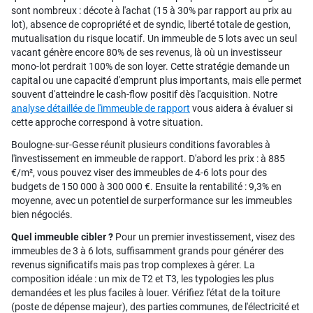
sont nombreux : décote à l'achat (15 à 30% par rapport au prix au
lot), absence de copropriété et de syndic, liberté totale de gestion,
mutualisation du risque locatif. Un immeuble de 5 lots avec un seul
vacant génère encore 80% de ses revenus, là où un investisseur
mono-lot perdrait 100% de son loyer. Cette stratégie demande un
capital ou une capacité d'emprunt plus importants, mais elle permet
souvent d'atteindre le cash-flow positif dès l'acquisition. Notre
analyse détaillée de l'immeuble de rapport
vous aidera à évaluer si
cette approche correspond à votre situation.
Boulogne-sur-Gesse réunit plusieurs conditions favorables à
l'investissement en immeuble de rapport. D'abord les prix : à 885
€/m², vous pouvez viser des immeubles de 4-6 lots pour des
budgets de 150 000 à 300 000 €. Ensuite la rentabilité : 9,3% en
moyenne, avec un potentiel de surperformance sur les immeubles
bien négociés.
Quel immeuble cibler ?
Pour un premier investissement, visez des
immeubles de 3 à 6 lots, suffisamment grands pour générer des
revenus significatifs mais pas trop complexes à gérer. La
composition idéale : un mix de T2 et T3, les typologies les plus
demandées et les plus faciles à louer. Vérifiez l'état de la toiture
(poste de dépense majeur), des parties communes, de l'électricité et