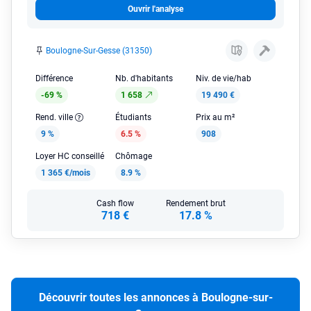
Ouvrir l'analyse
Boulogne-Sur-Gesse (31350)
Différence
Nb. d'habitants
Niv. de vie/hab
-69 %
1 658
19 490 €
Rend. ville
Étudiants
Prix au m²
9 %
6.5 %
908
Loyer HC conseillé
Chômage
1 365 €/mois
8.9 %
Cash flow
Rendement brut
718 €
17.8 %
Découvrir toutes les annonces à Boulogne-sur-