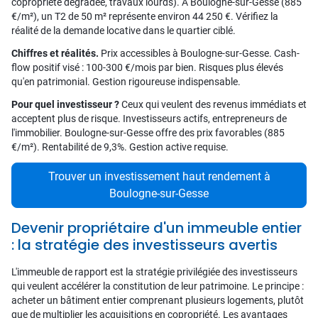
copropriété dégradée, travaux lourds). À Boulogne-sur-Gesse (885
€/m²), un T2 de 50 m² représente environ 44 250 €. Vérifiez la
réalité de la demande locative dans le quartier ciblé.
Chiffres et réalités.
Prix accessibles à Boulogne-sur-Gesse. Cash-
flow positif visé : 100-300 €/mois par bien. Risques plus élevés
qu'en patrimonial. Gestion rigoureuse indispensable.
Pour quel investisseur ?
Ceux qui veulent des revenus immédiats et
acceptent plus de risque. Investisseurs actifs, entrepreneurs de
l'immobilier. Boulogne-sur-Gesse offre des prix favorables (885
€/m²). Rentabilité de 9,3%. Gestion active requise.
Trouver un investissement haut rendement à
Boulogne-sur-Gesse
Devenir propriétaire d'un immeuble entier
: la stratégie des investisseurs avertis
L'immeuble de rapport est la stratégie privilégiée des investisseurs
qui veulent accélérer la constitution de leur patrimoine. Le principe :
acheter un bâtiment entier comprenant plusieurs logements, plutôt
que de multiplier les acquisitions en copropriété. Les avantages