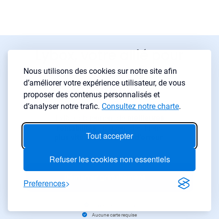
Lybox, votre allié pour
tous vos projets
Nous utilisons des cookies sur notre site afin
d’améliorer votre expérience utilisateur, de vous
immobilier
proposer des contenus personnalisés et
d’analyser notre trafic.
Consultez notre charte
.
Les investisseurs qui utilisent
LyBox obtiennent de
meilleures
rentabilités
, trouvent des biens
Tout accepter
plus vite
, et font
moins d’erreur
.
Refuser les cookies non essentiels
Démarrer gratuitement
→
Preferences
Essai gratuit 7 jours
Aucune carte requise