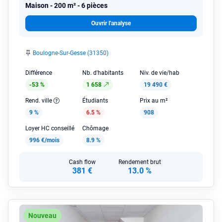
Maison
200 m² - 6 pièces
Ouvrir l'analyse
Boulogne-Sur-Gesse (31350)
Différence
Nb. d'habitants
Niv. de vie/hab
-53 %
1 658
19 490 €
Rend. ville
Étudiants
Prix au m²
9 %
6.5 %
908
Loyer HC conseillé
Chômage
996 €/mois
8.9 %
Cash flow
Rendement brut
381 €
13.0 %
Nouveau