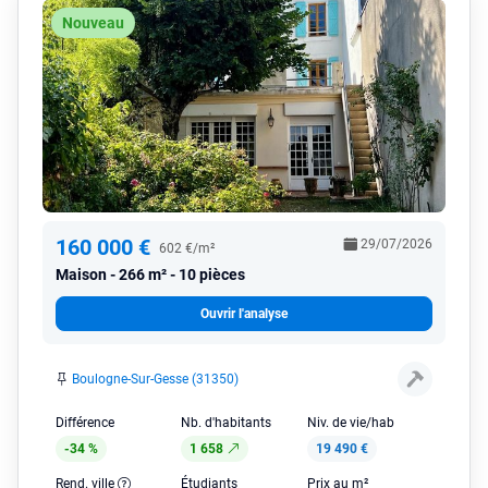
Nouveau
160 000 €
29/07/2026
602 €/m²
Maison
266 m² - 10 pièces
Ouvrir l'analyse
Boulogne-Sur-Gesse (31350)
Différence
Nb. d'habitants
Niv. de vie/hab
-34 %
1 658
19 490 €
Rend. ville
Étudiants
Prix au m²