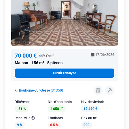
70 000 €
17/06/2026
449 €/m²
Maison
156 m² - 5 pièces
Ouvrir l'analyse
Boulogne-Sur-Gesse (31350)
Différence
Nb. d'habitants
Niv. de vie/hab
-51 %
1 658
19 490 €
Rend. ville
Étudiants
Prix au m²
9 %
6.5 %
908