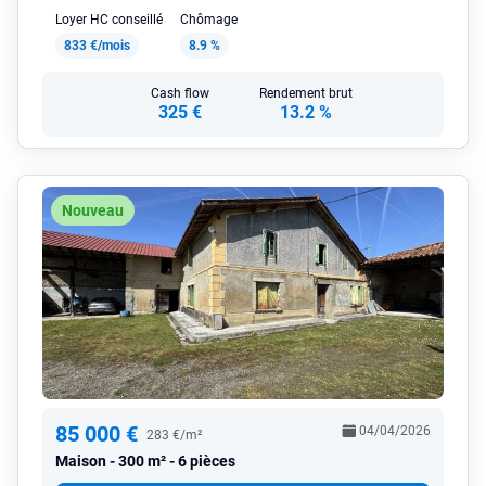
Loyer HC conseillé
Chômage
833 €/mois
8.9 %
Cash flow
Rendement brut
325 €
13.2 %
Nouveau
85 000 €
04/04/2026
283 €/m²
Maison
300 m² - 6 pièces