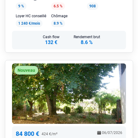
9 %
6.5 %
908
Loyer HC conseillé
Chômage
1 240 €/mois
8.9 %
Cash flow
Rendement brut
132 €
8.6 %
Nouveau
84 800 €
06/07/2026
424 €/m²