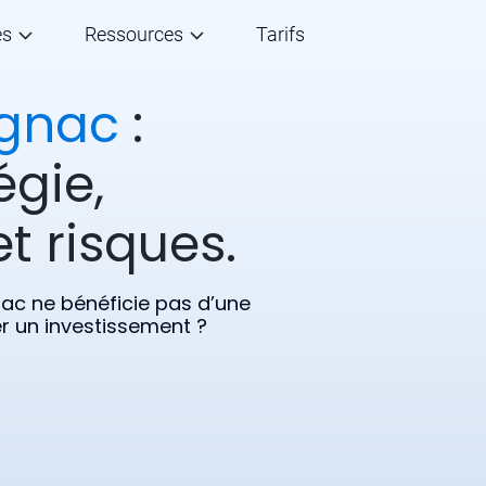
és
Ressources
Tarifs
ignac
:
égie,
t risques.
nac ne bénéficie pas d’une
 un investissement ?