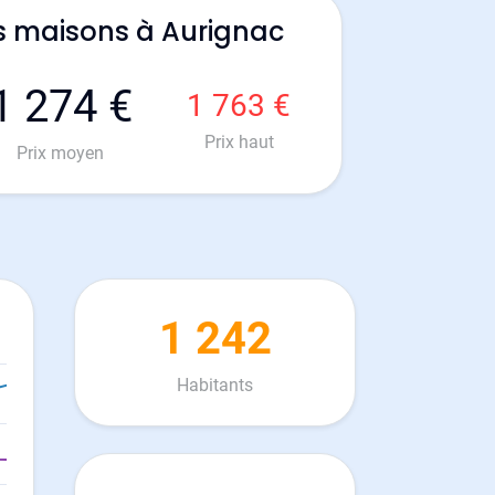
s maisons à Aurignac
1 274 €
1 763 €
Prix haut
Prix moyen
1 242
Habitants