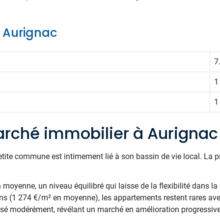
e Aurignac
7
1
1
rché immobilier à Aurignac
etite commune est intimement lié à son bassin de vie local. La 
oyenne, un niveau équilibré qui laisse de la flexibilité dans la 
ns (1 274 €/m² en moyenne), les appartements restent rares av
essé modérément, révélant un marché en amélioration progressiv