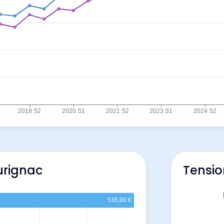
urignac
Tensio