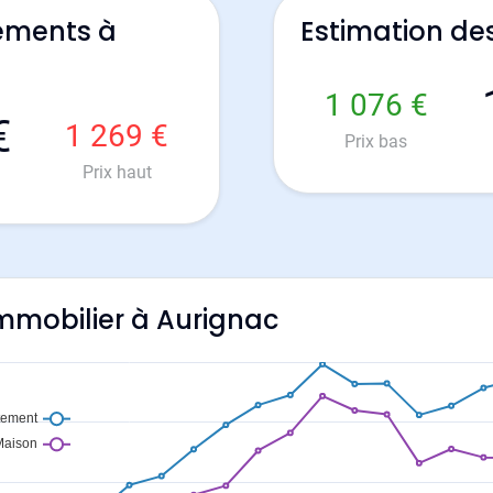
ements à
Estimation de
1 076 €
€
1 269 €
Prix bas
Prix haut
'immobilier à Aurignac