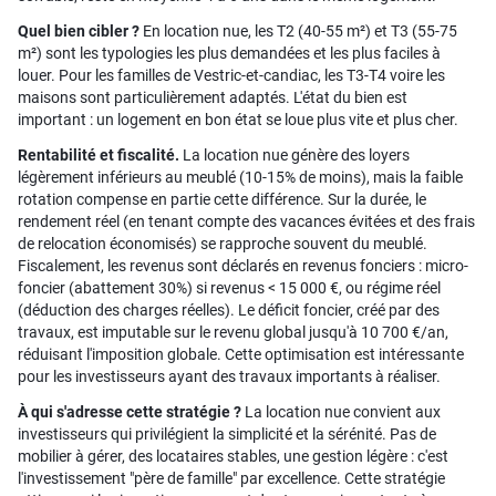
Quel bien cibler ?
En location nue, les T2 (40-55 m²) et T3 (55-75
m²) sont les typologies les plus demandées et les plus faciles à
louer. Pour les familles de Vestric-et-candiac, les T3-T4 voire les
maisons sont particulièrement adaptés. L'état du bien est
important : un logement en bon état se loue plus vite et plus cher.
Rentabilité et fiscalité.
La location nue génère des loyers
légèrement inférieurs au meublé (10-15% de moins), mais la faible
rotation compense en partie cette différence. Sur la durée, le
rendement réel (en tenant compte des vacances évitées et des frais
de relocation économisés) se rapproche souvent du meublé.
Fiscalement, les revenus sont déclarés en revenus fonciers : micro-
foncier (abattement 30%) si revenus < 15 000 €, ou régime réel
(déduction des charges réelles). Le déficit foncier, créé par des
travaux, est imputable sur le revenu global jusqu'à 10 700 €/an,
réduisant l'imposition globale. Cette optimisation est intéressante
pour les investisseurs ayant des travaux importants à réaliser.
À qui s'adresse cette stratégie ?
La location nue convient aux
investisseurs qui privilégient la simplicité et la sérénité. Pas de
mobilier à gérer, des locataires stables, une gestion légère : c'est
l'investissement "père de famille" par excellence. Cette stratégie