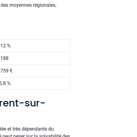
s des moyennes régionales,
.12 %
 188
 759 €
5.8 %
rent-sur-
tée et très dépendante du
 peut peser sur la solvabilité des