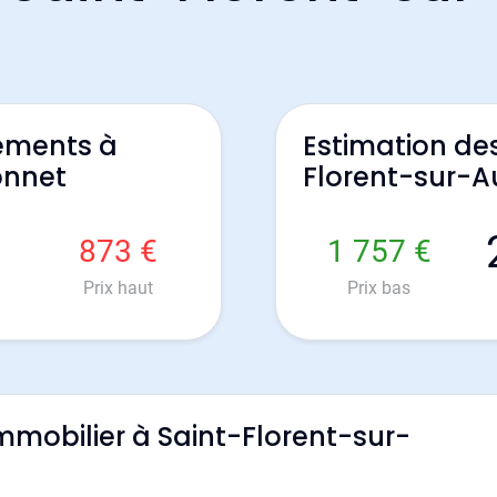
ements à
Estimation de
onnet
Florent-sur-A
873 €
1 757 €
Prix haut
Prix bas
'immobilier à Saint-Florent-sur-