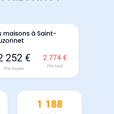
s maisons à Saint-
uzonnet
2 252 €
2 774 €
Prix haut
Prix moyen
1 188