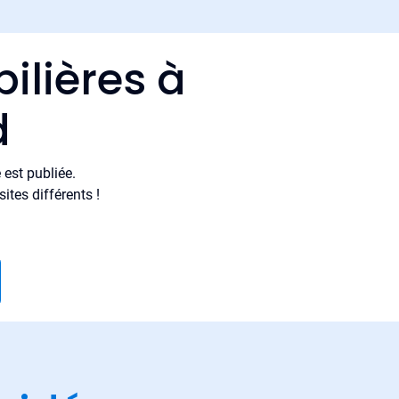
ilières à
d
est publiée.
tes différents !