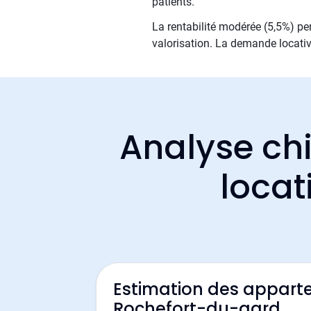
patients.
La rentabilité modérée (5,5%) per
valorisation. La demande locativ
Analyse chi
locat
Estimation des appart
Rochefort-du-gard