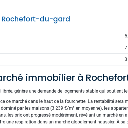
de Rochefort-du-gard
5
7
3
rché immobilier à Rochefo
uilibrée, génère une demande de logements stable qui soutient l
e ce marché dans le haut de la fourchette. La rentabilité sera m
nt dominé par les maisons (3 239 €/m² en moyenne), les appartem
ns, les prix ont progressé modérément, révélant un marché en a
ffre une respiration dans un marché globalement haussier. À sais