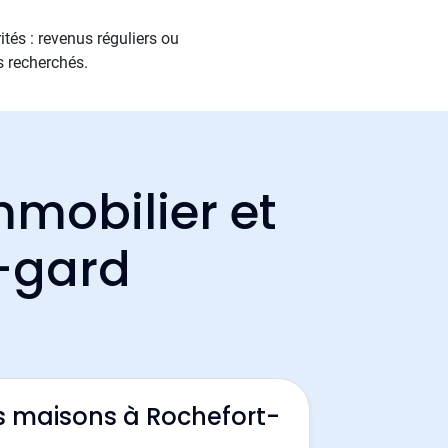
tés : revenus réguliers ou
s recherchés.
mmobilier et
u-gard
s maisons à Rochefort-