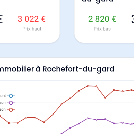
€
3 022 €
2 820 €
Prix haut
Prix bas
'immobilier à Rochefort-du-gard