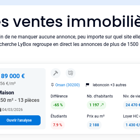
es ventes immobili
in de ne manquer aucune annonce, peu importe sur quel site elle 
cherche LyBox regroupe en direct les annonces de plus de 1500 si
189 000 €
56 €/m²
Orsan (30200)
leboncoin +3 autres
Maison
Différence
Nb. d'habitants
Niv. de vi
50 m² - 13 pièces
-65 %
1 197
24 470 
04/03/2026
Étudiants
Prix au m²
Ouvrir l'analyse
7.9 %
2 188
1 430 €