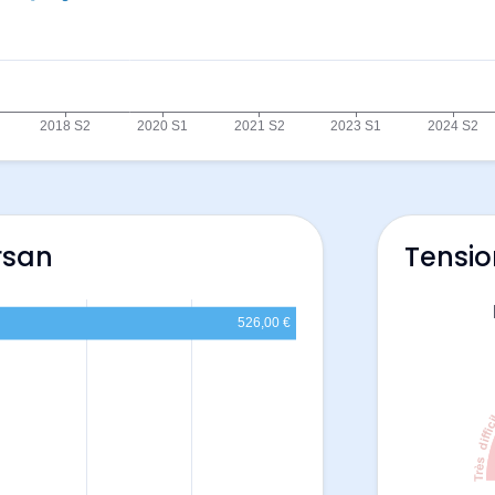
rsan
Tensio