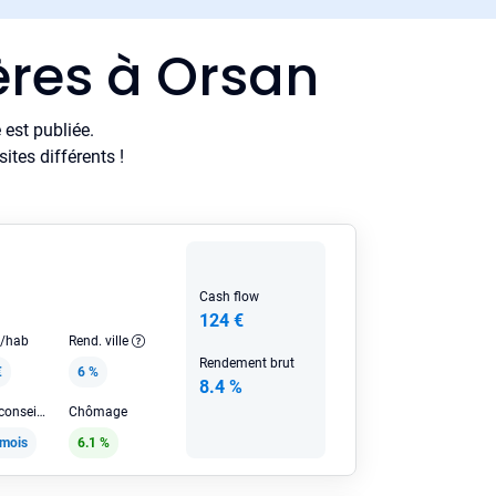
ères à Orsan
est publiée.
tes différents !
Cash flow
124 €
e/hab
Rend. ville
Rendement brut
€
6 %
8.4 %
Loyer HC conseillé
Chômage
/mois
6.1 %