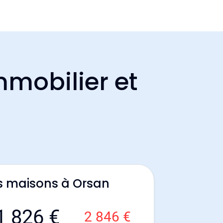
mmobilier et
s maisons à Orsan
1 826 €
2 846 €