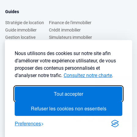
Guides
Stratégie de location
Finance de l'immobilier
Guide immobilier
Crédit immobilier
Gestion locative
Simulateurs immobilier
Fiscalité immobilière
Lybox vs DVF
Nous utilisons des cookies sur notre site afin
d’améliorer votre expérience utilisateur, de vous
Vous voulez apprendre à investir dans l’immobilier ?
proposer des contenus personnalisés et
Inscrivez vous à notre newsletter gratuite :
d’analyser notre trafic.
Consultez notre charte
.
S'inscrire
→
Tout accepter
Le seul outil qu’il vous faut pour trouvez des biens rentables sans
sacrifier votre temps libre
Refuser les cookies non essentiels
Preferences
COPYRIGHT © 2026. ALL RIGHTS RESERVED LyBox