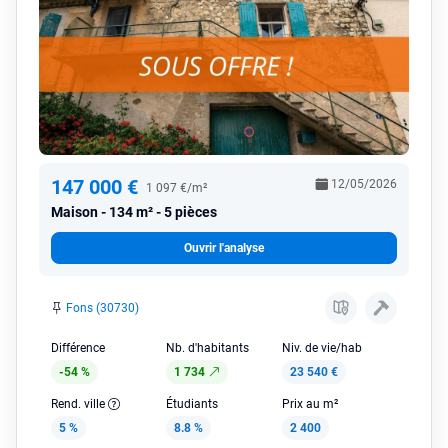
147 000 €
12/05/2026
1 097 €/m²
Maison
134 m² - 5 pièces
Ouvrir l'analyse
Fons (30730)
Différence
Nb. d'habitants
Niv. de vie/hab
-54 %
1 734
23 540 €
Rend. ville
Étudiants
Prix au m²
5 %
8.8 %
2 400