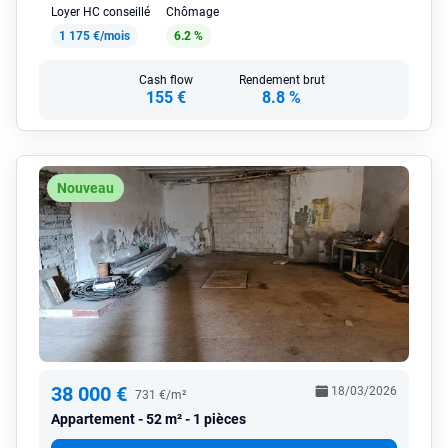
Loyer HC conseillé
Chômage
1 175 €/mois
6.2 %
Cash flow
Rendement brut
155 €
8.8 %
Nouveau
38 000 €
18/03/2026
731 €/m²
Appartement
52 m² - 1 pièces