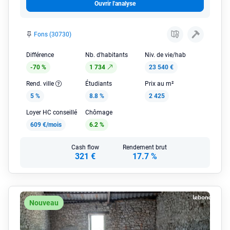
Ouvrir l'analyse
Fons (30730)
Différence
Nb. d'habitants
Niv. de vie/hab
-70 %
1 734
23 540 €
Rend. ville
Étudiants
Prix au m²
5 %
8.8 %
2 425
Loyer HC conseillé
Chômage
609 €/mois
6.2 %
Cash flow
Rendement brut
321 €
17.7 %
Nouveau