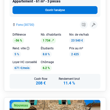
Appartement
61 m² - 3 pièces
Ouvrir l'analyse
Fons (30730)
Différence
Nb. d'habitants
Niv. de vie/hab
-56 %
1 734
23 540 €
Rend. ville
Étudiants
Prix au m²
5 %
8.8 %
2 425
Loyer HC conseillé
Chômage
671 €/mois
6.2 %
Cash flow
Rendement brut
208 €
11.4 %
Nouveau