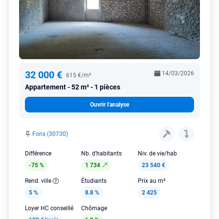
32 000 €
14/03/2026
615 €/m²
Appartement
52 m² - 1 pièces
Ouvrir l'analyse
Fons (30730)
Différence
Nb. d'habitants
Niv. de vie/hab
-75 %
1 734
23 540 €
Rend. ville
Étudiants
Prix au m²
5 %
8.8 %
2 425
Loyer HC conseillé
Chômage