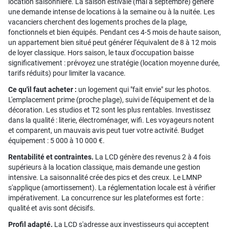
location saisonnière. La saison estivale (mai à septembre) génère
une demande intense de locations à la semaine ou à la nuitée. Les
vacanciers cherchent des logements proches de la plage,
fonctionnels et bien équipés. Pendant ces 4-5 mois de haute saison,
un appartement bien situé peut générer l'équivalent de 8 à 12 mois
de loyer classique. Hors saison, le taux d'occupation baisse
significativement : prévoyez une stratégie (location moyenne durée,
tarifs réduits) pour limiter la vacance.
Ce qu'il faut acheter :
un logement qui "fait envie" sur les photos.
L'emplacement prime (proche plage), suivi de l'équipement et de la
décoration. Les studios et T2 sont les plus rentables. Investissez
dans la qualité : literie, électroménager, wifi. Les voyageurs notent
et comparent, un mauvais avis peut tuer votre activité. Budget
équipement : 5 000 à 10 000 €.
Rentabilité et contraintes.
La LCD génère des revenus 2 à 4 fois
supérieurs à la location classique, mais demande une gestion
intensive. La saisonnalité crée des pics et des creux. Le LMNP
s'applique (amortissement). La réglementation locale est à vérifier
impérativement. La concurrence sur les plateformes est forte :
qualité et avis sont décisifs.
Profil adapté.
La LCD s'adresse aux investisseurs qui acceptent