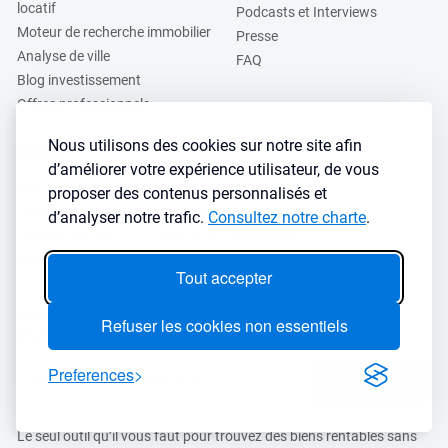
locatif
Podcasts et Interviews
Moteur de recherche immobilier
Presse
Analyse de ville
FAQ
Blog investissement
Offres professionnels
Nous utilisons des cookies sur notre site afin
Guides
d’améliorer votre expérience utilisateur, de vous
Stratégie de location
Finance de l'immobilier
proposer des contenus personnalisés et
Guide immobilier
Crédit immobilier
d’analyser notre trafic.
Consultez notre charte
.
Gestion locative
Simulateurs immobilier
Fiscalité immobilière
Lybox vs DVF
Tout accepter
Vous voulez apprendre à investir dans l’immobilier ?
Refuser les cookies non essentiels
Inscrivez vous à notre newsletter gratuite :
Preferences
S'inscrire
→
Le seul outil qu’il vous faut pour trouvez des biens rentables sans