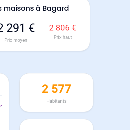
s maisons à Bagard
2 291 €
2 806 €
Prix haut
Prix moyen
2 577
Habitants