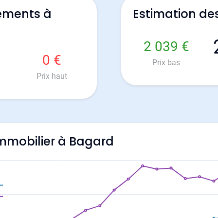
ements à
Estimation de
2 039 €
0 €
Prix bas
Prix haut
'immobilier à Bagard