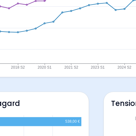
Bagard
Tensio