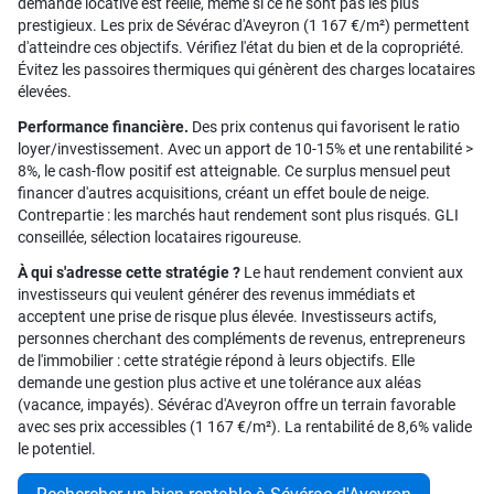
demande locative est réelle, même si ce ne sont pas les plus
prestigieux. Les prix de Sévérac d'Aveyron (1 167 €/m²) permettent
d'atteindre ces objectifs. Vérifiez l'état du bien et de la copropriété.
Évitez les passoires thermiques qui génèrent des charges locataires
élevées.
Performance financière.
Des prix contenus qui favorisent le ratio
loyer/investissement. Avec un apport de 10-15% et une rentabilité >
8%, le cash-flow positif est atteignable. Ce surplus mensuel peut
financer d'autres acquisitions, créant un effet boule de neige.
Contrepartie : les marchés haut rendement sont plus risqués. GLI
conseillée, sélection locataires rigoureuse.
À qui s'adresse cette stratégie ?
Le haut rendement convient aux
investisseurs qui veulent générer des revenus immédiats et
acceptent une prise de risque plus élevée. Investisseurs actifs,
personnes cherchant des compléments de revenus, entrepreneurs
de l'immobilier : cette stratégie répond à leurs objectifs. Elle
demande une gestion plus active et une tolérance aux aléas
(vacance, impayés). Sévérac d'Aveyron offre un terrain favorable
avec ses prix accessibles (1 167 €/m²). La rentabilité de 8,6% valide
le potentiel.