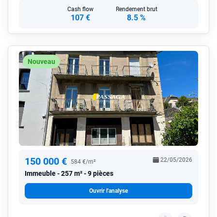
Cash flow
Rendement brut
107 €
8.5 %
Nouveau
150 000 €
22/05/2026
584 €/m²
Immeuble
257 m² - 9 pièces
Ouvrir l'analyse