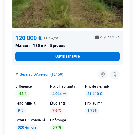
120 000 €
21/06/2026
667 €/m²
Maison
180 m² - 5 pièces
Ouvrir l'analyse
Sévérac D'Aveyron (12150)
Différence
Nb. d'habitants
Niv. de vie/hab
-62 %
4 044
21 410 €
Rend. ville
Étudiants
Prix au m²
9 %
7.6 %
1 756
Loyer HC conseillé
Chômage
920 €/mois
5.7 %