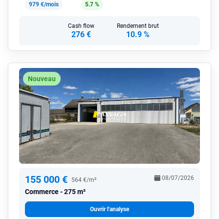
979 €/mois
5.7 %
Cash flow
Rendement brut
276 €
10.9 %
Nouveau
155 000 €
08/07/2026
564 €/m²
Commerce
275 m²
Ouvrir l'analyse