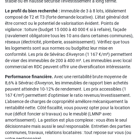
stable ou en hausse sécurise l'investissement à long terme.
Le profil du bien recherché :
immeuble de 3 à 8 lots, idéalement
composé de T2 et T3 (forte demande locative). L'état général doit
être correct ou le potentiel de valorisation évident. Points de
vigilance : toiture (budget 15 000 à 40 000 € si à refaire), façade
(ravalement obligatoire tous les 10 ans dans certaines communes),
réseaux (électricité, plomberie, assainissement). Vérifiez que tous
les logements sont aux normes ou budgétez leur mise en
conformité. Les prix de Sévérac d'Aveyron (1 167 €/m²) permettent
de viser des immeubles de 200 à 400 m². Les immeubles avec local
commercial en RDC peuvent offrir une diversification intéressante.
Performance financière.
Avec une rentabilité brute moyenne de
8,6% à Sévérac d'Aveyron, les immeubles de rapport bien achetés
peuvent atteindre 10-12% de rendement. Les prix accessibles (1
167 €/m²) permettent d'optimiser le ratio revenus/investissement.
L'absence de charges de copropriété améliore mécaniquement la
rentabilité nette. Côté fiscalité, vous pouvez opter pour la location
nue (déficit foncier si travaux) ou le meublé (LMNP avec
amortissement). La gestion est plus complexe : vous êtes le seul
décisionnaire mais aussi le seul responsable. Entretien des parties
communes, travaux, relations locataires : tout repose sur vous (ou
votre gestionnaire).