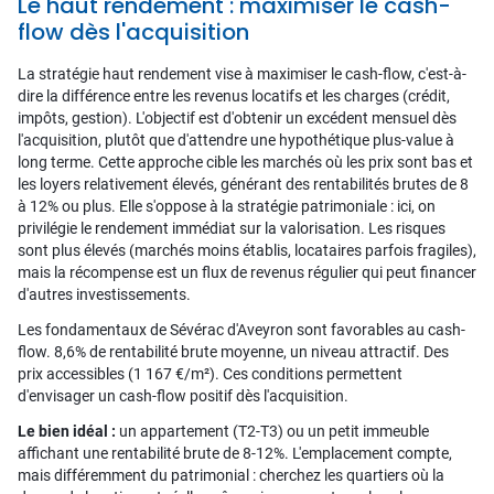
Le haut rendement : maximiser le cash-
flow dès l'acquisition
La stratégie haut rendement vise à maximiser le cash-flow, c'est-à-
dire la différence entre les revenus locatifs et les charges (crédit,
impôts, gestion). L'objectif est d'obtenir un excédent mensuel dès
l'acquisition, plutôt que d'attendre une hypothétique plus-value à
long terme. Cette approche cible les marchés où les prix sont bas et
les loyers relativement élevés, générant des rentabilités brutes de 8
à 12% ou plus. Elle s'oppose à la stratégie patrimoniale : ici, on
privilégie le rendement immédiat sur la valorisation. Les risques
sont plus élevés (marchés moins établis, locataires parfois fragiles),
mais la récompense est un flux de revenus régulier qui peut financer
d'autres investissements.
Les fondamentaux de Sévérac d'Aveyron sont favorables au cash-
flow. 8,6% de rentabilité brute moyenne, un niveau attractif. Des
prix accessibles (1 167 €/m²). Ces conditions permettent
d'envisager un cash-flow positif dès l'acquisition.
Le bien idéal :
un appartement (T2-T3) ou un petit immeuble
affichant une rentabilité brute de 8-12%. L'emplacement compte,
mais différemment du patrimonial : cherchez les quartiers où la