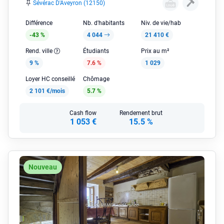
Sévérac D'Aveyron (12150)
Différence
Nb. d'habitants
Niv. de vie/hab
-43 %
4 044
21 410 €
Rend. ville
Étudiants
Prix au m²
9 %
7.6 %
1 029
Loyer HC conseillé
Chômage
2 101 €/mois
5.7 %
Cash flow
Rendement brut
1 053 €
15.5 %
Nouveau