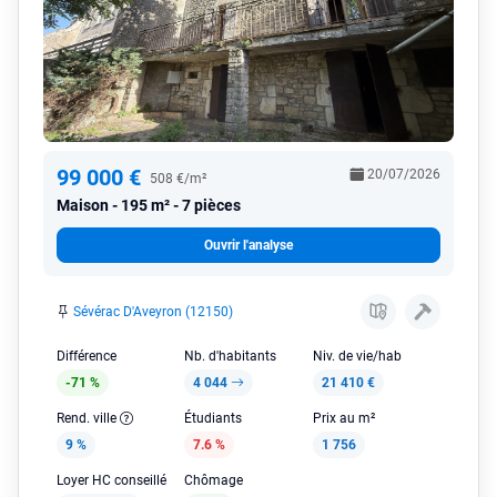
99 000 €
20/07/2026
508 €/m²
Maison
195 m² - 7 pièces
Ouvrir l'analyse
Sévérac D'Aveyron (12150)
Différence
Nb. d'habitants
Niv. de vie/hab
-71 %
4 044
21 410 €
Rend. ville
Étudiants
Prix au m²
9 %
7.6 %
1 756
Loyer HC conseillé
Chômage