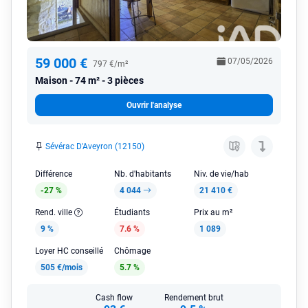
59 000 €
07/05/2026
797 €/m²
Maison
74 m² - 3 pièces
Ouvrir l'analyse
Sévérac D'Aveyron (12150)
Différence
Nb. d'habitants
Niv. de vie/hab
-27 %
4 044
21 410 €
Rend. ville
Étudiants
Prix au m²
9 %
7.6 %
1 089
Loyer HC conseillé
Chômage
505 €/mois
5.7 %
Cash flow
Rendement brut