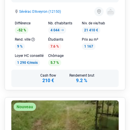
Sévérac D'Aveyron (12150)
Différence
Nb. d'habitants
Niv. de vie/hab
-52 %
4 044
21 410 €
Rend. ville
Étudiants
Prix au m²
9 %
7.6 %
1 167
Loyer HC conseillé
Chômage
1 290 €/mois
5.7 %
Cash flow
Rendement brut
210 €
9.2 %
Nouveau