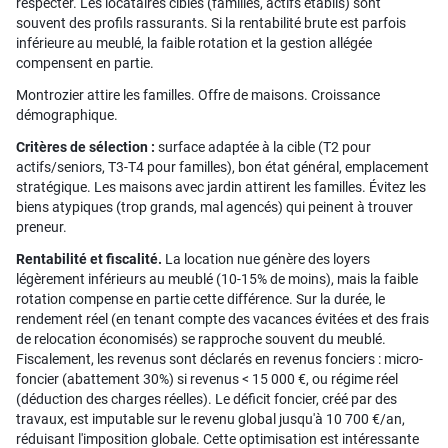
respecter. Les locataires cibles (familles, actifs établis) sont
souvent des profils rassurants. Si la rentabilité brute est parfois
inférieure au meublé, la faible rotation et la gestion allégée
compensent en partie.
Montrozier attire les familles. Offre de maisons. Croissance
démographique.
Critères de sélection :
surface adaptée à la cible (T2 pour
actifs/seniors, T3-T4 pour familles), bon état général, emplacement
stratégique. Les maisons avec jardin attirent les familles. Évitez les
biens atypiques (trop grands, mal agencés) qui peinent à trouver
preneur.
Rentabilité et fiscalité.
La location nue génère des loyers
légèrement inférieurs au meublé (10-15% de moins), mais la faible
rotation compense en partie cette différence. Sur la durée, le
rendement réel (en tenant compte des vacances évitées et des frais
de relocation économisés) se rapproche souvent du meublé.
Fiscalement, les revenus sont déclarés en revenus fonciers : micro-
foncier (abattement 30%) si revenus < 15 000 €, ou régime réel
(déduction des charges réelles). Le déficit foncier, créé par des
travaux, est imputable sur le revenu global jusqu'à 10 700 €/an,
réduisant l'imposition globale. Cette optimisation est intéressante