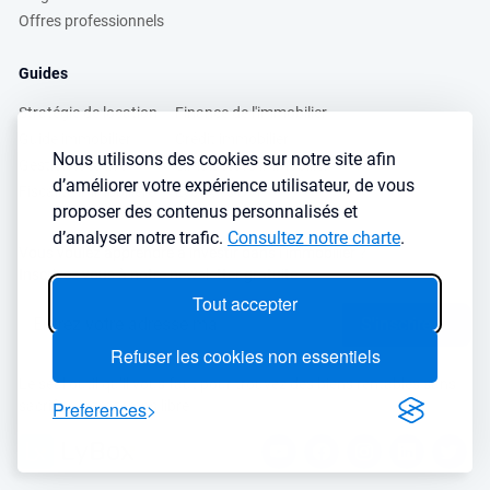
Offres professionnels
Guides
Stratégie de location
Finance de l'immobilier
Guide immobilier
Crédit immobilier
Nous utilisons des cookies sur notre site afin
Gestion locative
Simulateurs immobilier
d’améliorer votre expérience utilisateur, de vous
Fiscalité immobilière
Lybox vs DVF
proposer des contenus personnalisés et
d’analyser notre trafic.
Consultez notre charte
.
Vous voulez apprendre à investir dans l’immobilier ?
Inscrivez vous à notre newsletter gratuite :
Tout accepter
S'inscrire
→
Refuser les cookies non essentiels
Le seul outil qu’il vous faut pour trouvez des biens rentables sans
Preferences
sacrifier votre temps libre