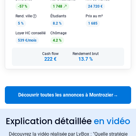
-57 %
1 748
24 720 €
Rend. ville
Étudiants
Prix au m²
5 %
8.2 %
1 685
Loyer HC conseillé
Chômage
539 €/mois
4.2 %
Cash flow
Rendement brut
222 €
13.7 %
Découvrir toutes les annonces à Montrozier
→
Explication détaillée
en vidéo
Découvrez la vidéo réalisée par LyBox : "Quelle stratégie