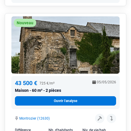
Nouveau
43 500 €
05/05/2026
725 €/m²
Maison
60 m² - 2 pièces
Ouvrir l'analyse
Montrozier (12630)
Différence
Nb. d'habitants
Niv. de vie/hab