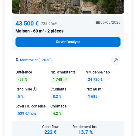
43 500 €
05/05/2026
725 €/m²
Maison
60 m² - 2 pièces
Ouvrir l'analyse
Montrozier (12630)
Différence
Nb. d'habitants
Niv. de vie/hab
-57 %
1 748
24 720 €
Rend. ville
Étudiants
Prix au m²
5 %
8.2 %
1 685
Loyer HC conseillé
Chômage
539 €/mois
4.2 %
Cash flow
Rendement brut
222 €
13.7 %