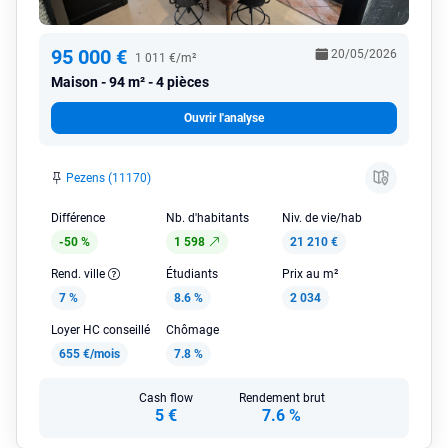
95 000 €
20/05/2026
1 011 €/m²
Maison
94 m² - 4 pièces
Ouvrir l'analyse
Pezens (11170)
Différence
Nb. d'habitants
Niv. de vie/hab
-50 %
1 598
21 210 €
Rend. ville
Étudiants
Prix au m²
7 %
8.6 %
2 034
Loyer HC conseillé
Chômage
655 €/mois
7.8 %
Cash flow
Rendement brut
5 €
7.6 %