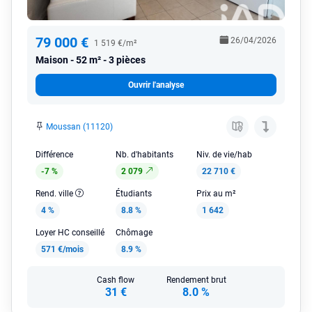
79 000 €
26/04/2026
1 519 €/m²
Maison
52 m² - 3 pièces
Ouvrir l'analyse
Moussan (11120)
Différence
Nb. d'habitants
Niv. de vie/hab
-7 %
2 079
22 710 €
Rend. ville
Étudiants
Prix au m²
4 %
8.8 %
1 642
Loyer HC conseillé
Chômage
571 €/mois
8.9 %
Cash flow
Rendement brut
31 €
8.0 %