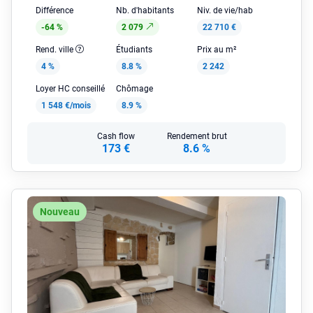
Différence
Nb. d'habitants
Niv. de vie/hab
-64 %
2 079
22 710 €
Rend. ville
Étudiants
Prix au m²
4 %
8.8 %
2 242
Loyer HC conseillé
Chômage
1 548 €/mois
8.9 %
Cash flow
Rendement brut
173 €
8.6 %
Nouveau