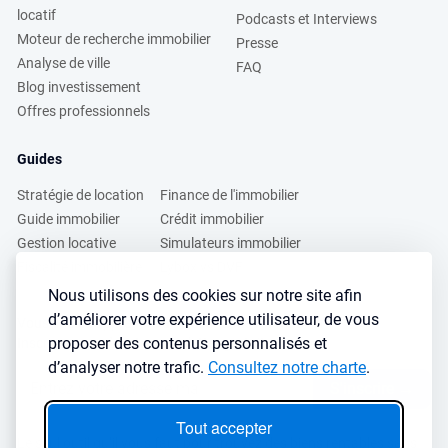
locatif
Podcasts et Interviews
Moteur de recherche immobilier
Presse
Analyse de ville
FAQ
Blog investissement
Offres professionnels
Guides
Stratégie de location
Finance de l'immobilier
Guide immobilier
Crédit immobilier
Gestion locative
Simulateurs immobilier
Fiscalité immobilière
Lybox vs DVF
Nous utilisons des cookies sur notre site afin
d’améliorer votre expérience utilisateur, de vous
Vous voulez apprendre à investir dans l’immobilier ?
proposer des contenus personnalisés et
Inscrivez vous à notre newsletter gratuite :
d’analyser notre trafic.
Consultez notre charte
.
S'inscrire
→
Tout accepter
Le seul outil qu’il vous faut pour trouvez des biens rentables sans