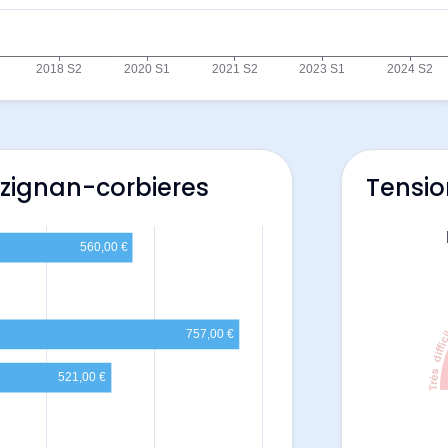
ezignan-corbieres
Tensio