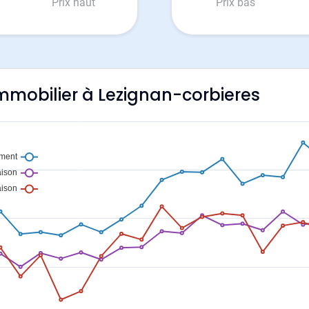
Prix haut
Prix bas
'immobilier à Lezignan-corbieres