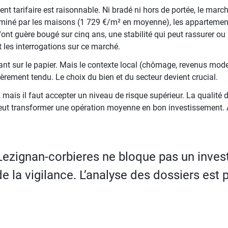
t tarifaire est raisonnable. Ni bradé ni hors de portée, le march
ominé par les maisons (1 729 €/m² en moyenne), les appartement
nt guère bougé sur cinq ans, une stabilité qui peut rassurer ou i
t les interrogations sur ce marché.
isant sur le papier. Mais le contexte local (chômage, revenus mo
ièrement tendu. Le choix du bien et du secteur devient crucial.
 mais il faut accepter un niveau de risque supérieur. La qualité d
eut transformer une opération moyenne en bon investissement. À 
ezignan-corbieres ne bloque pas un inves
 la vigilance. L’analyse des dossiers est p