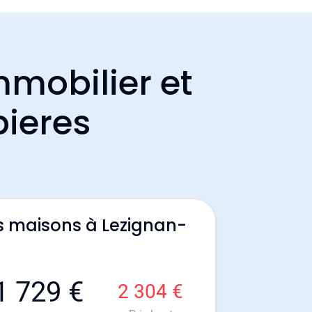
mmobilier et
bieres
s maisons à Lezignan-
1 729 €
2 304 €