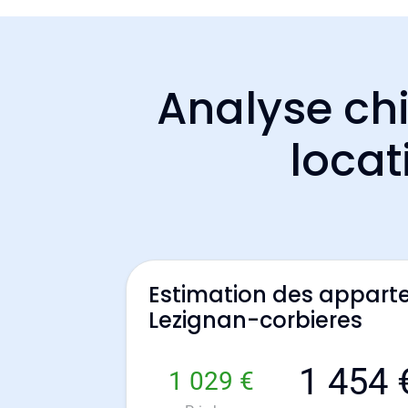
Analyse chi
locat
Estimation des appart
Lezignan-corbieres
1 454 
1 029 €