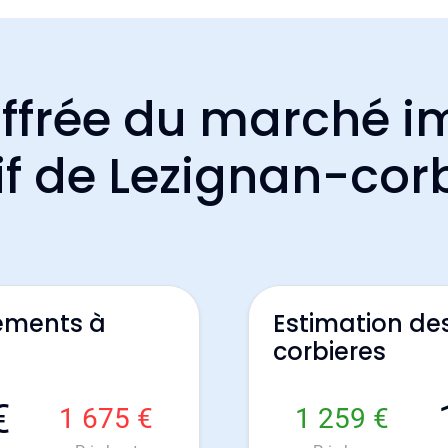
ffrée du marché i
if de Lezignan-cor
ements à
Estimation de
corbieres
€
1 675 €
1 259 €