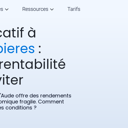
és
Ressources
Tarifs
atif à
ieres
:
rentabilité
iter
e l'Aude offre des rendements
omique fragile. Comment
s conditions ?