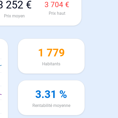
3 252 €
3 704 €
Prix haut
Prix moyen
1 779
Habitants
3.31 %
Rentabilité moyenne