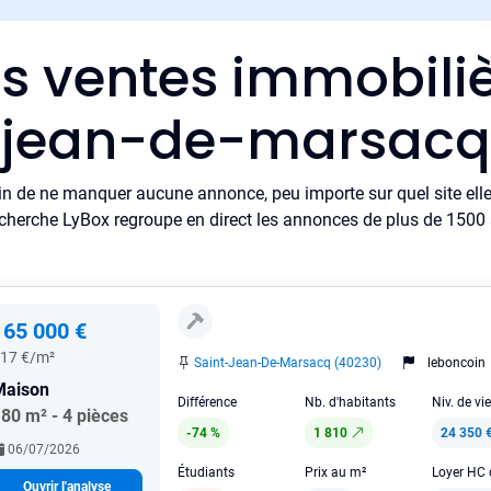
es ventes immobiliè
jean-de-marsacq
in de ne manquer aucune annonce, peu importe sur quel site elle 
cherche LyBox regroupe en direct les annonces de plus de 1500 si
165 000 €
17 €/m²
Saint-Jean-De-Marsacq (40230)
leboncoin
Maison
Différence
Nb. d'habitants
Niv. de vi
80 m² - 4 pièces
-74 %
1 810
24 350 
06/07/2026
Étudiants
Prix au m²
Ouvrir l'analyse