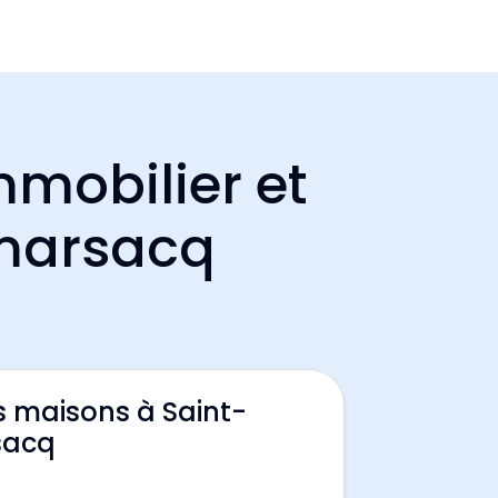
mmobilier et
-marsacq
s maisons à Saint-
sacq