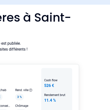
res à Saint-
est publiée.
tes différents !
Cash flow
526 €
e/hab
Rend. ville
Rendement brut
€
3 %
11.4 %
Loyer HC conseillé
Chômage