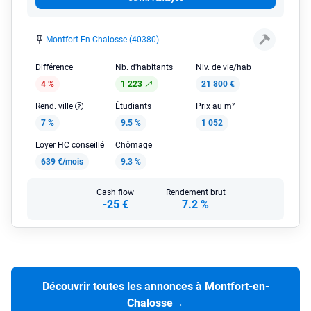
Montfort-En-Chalosse (40380)
Différence
Nb. d'habitants
Niv. de vie/hab
4 %
1 223
21 800 €
Rend. ville
Étudiants
Prix au m²
7 %
9.5 %
1 052
Loyer HC conseillé
Chômage
639 €/mois
9.3 %
Cash flow
Rendement brut
-25 €
7.2 %
Découvrir toutes les annonces à Montfort-en-
Chalosse
→