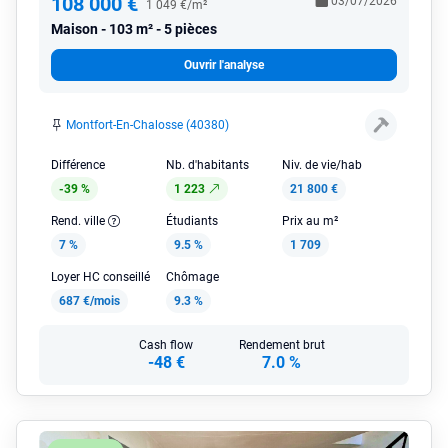
108 000 €
03/07/2026
1 049 €/m²
Maison
103 m² - 5 pièces
Ouvrir l'analyse
Montfort-En-Chalosse (40380)
Différence
Nb. d'habitants
Niv. de vie/hab
-39 %
1 223
21 800 €
Rend. ville
Étudiants
Prix au m²
7 %
9.5 %
1 709
Loyer HC conseillé
Chômage
687 €/mois
9.3 %
Cash flow
Rendement brut
-48 €
7.0 %