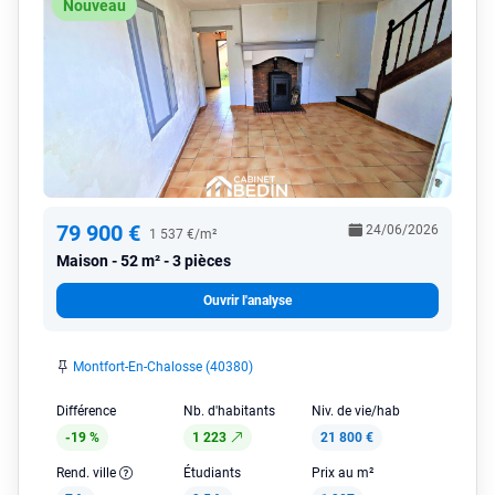
Nouveau
79 900 €
24/06/2026
1 537 €/m²
Maison
52 m² - 3 pièces
Ouvrir l'analyse
Montfort-En-Chalosse (40380)
Différence
Nb. d'habitants
Niv. de vie/hab
-19 %
1 223
21 800 €
Rend. ville
Étudiants
Prix au m²