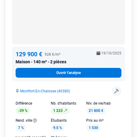
129 900 €
19/10/2025
928 €/m²
Maison
140 m² - 2 pièces
Ouvrir l'analyse
Montfort-En-Chalosse (40380)
Différence
Nb. d'habitants
Niv. de vie/hab
-39 %
1 223
21 800 €
Rend. ville
Étudiants
Prix au m²
7 %
9.5 %
1 530