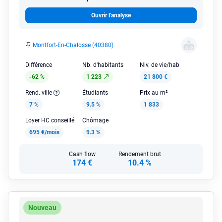
Ouvrir l'analyse
Montfort-En-Chalosse (40380)
Différence
Nb. d'habitants
Niv. de vie/hab
-62 %
1 223
21 800 €
Rend. ville
Étudiants
Prix au m²
7 %
9.5 %
1 833
Loyer HC conseillé
Chômage
695 €/mois
9.3 %
Cash flow
Rendement brut
174 €
10.4 %
Nouveau