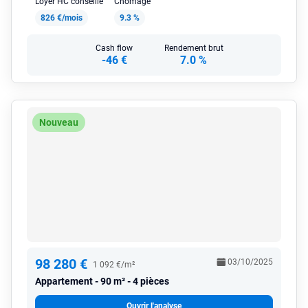
Loyer HC conseillé
Chômage
826 €/mois
9.3 %
Cash flow
Rendement brut
-46 €
7.0 %
Nouveau
98 280 €
03/10/2025
1 092 €/m²
Appartement
90 m² - 4 pièces
Ouvrir l'analyse