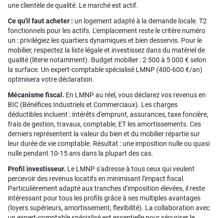
une clientèle de qualité. Le marché est actif.
Ce qu'il faut acheter :
un logement adapté à la demande locale. T2
fonctionnels pour les actifs. L'emplacement reste le critère numéro
un : privilégiez les quartiers dynamiques et bien desservis. Pour le
mobilier, respectez la liste légale et investissez dans du matériel de
qualité (literie notamment). Budget mobilier : 2 500 à 5 000 € selon
la surface. Un expert-comptable spécialisé LMNP (400-600 €/an)
optimisera votre déclaration.
Mécanisme fiscal.
En LMNP au réel, vous déclarez vos revenus en
BIC (Bénéfices Industriels et Commerciaux). Les charges
déductibles incluent : intérêts d'emprunt, assurances, taxe foncière,
frais de gestion, travaux, comptable, ET les amortissements. Ces
derniers représentent la valeur du bien et du mobilier répartie sur
leur durée de vie comptable. Résultat : une imposition nulle ou quasi
nulle pendant 10-15 ans dans la plupart des cas.
Profil investisseur.
Le LMNP s'adresse à tous ceux qui veulent
percevoir des revenus locatifs en minimisant l'impact fiscal.
Particulièrement adapté aux tranches d'imposition élevées, il reste
intéressant pour tous les profils grâce à ses multiples avantages
(loyers supérieurs, amortissement, flexibilité). La collaboration avec
un expert-comptable spécialisé est essentielle pour sécuriser le