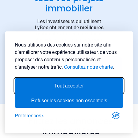
immobilier
Les investisseurs qui utilisent
LyBox obtiennent de
meilleures
rentabilités
, trouvent des biens
plus vite
, et font
moins d’erreur
.
Nous utilisons des cookies sur notre site afin
d’améliorer votre expérience utilisateur, de vous
proposer des contenus personnalisés et
Démarrer gratuitement
→
d’analyser notre trafic.
Consultez notre charte
.
Essai gratuit 7 jours
Tout accepter
Aucune carte requise
Refuser les cookies non essentiels
Preferences
Filtrez les annonces
immobilières