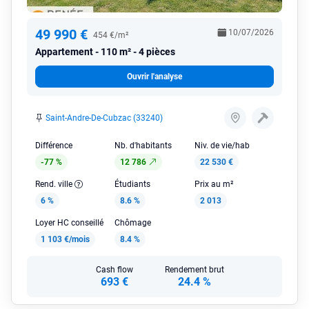
49 990 €
10/07/2026
454 €/m²
Appartement
110 m² - 4 pièces
Ouvrir l'analyse
Saint-Andre-De-Cubzac (33240)
Différence
Nb. d'habitants
Niv. de vie/hab
-77 %
12 786
22 530 €
Rend. ville
Étudiants
Prix au m²
6 %
8.6 %
2 013
Loyer HC conseillé
Chômage
1 103 €/mois
8.4 %
Cash flow
Rendement brut
693 €
24.4 %