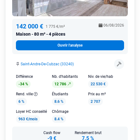
142 000 €
06/08/2026
1 775 €/m²
Maison
80 m² - 4 pièces
Ouvrir l'analyse
Saint-Andre-De-Cubzac (33240)
Différence
Nb. d'habitants
Niv. de vie/hab
-34 %
12 786
22 530 €
Rend. ville
Étudiants
Prix au m²
6 %
8.6 %
2 707
Loyer HC conseillé
Chômage
963 €/mois
8.4 %
Cash flow
Rendement brut
-9 €
7.5 %