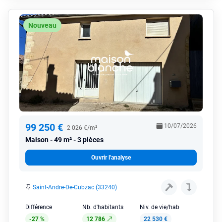
Nouveau
99 250 €
10/07/2026
2 026 €/m²
Maison
49 m² - 3 pièces
Ouvrir l'analyse
Saint-Andre-De-Cubzac (33240)
Différence
Nb. d'habitants
Niv. de vie/hab
-27 %
12 786
22 530 €