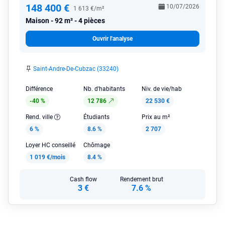
148 400 €
10/07/2026
1 613 €/m²
Maison
92 m² - 4 pièces
Ouvrir l'analyse
Saint-Andre-De-Cubzac (33240)
Différence
Nb. d'habitants
Niv. de vie/hab
-40 %
12 786
22 530 €
Rend. ville
Étudiants
Prix au m²
6 %
8.6 %
2 707
Loyer HC conseillé
Chômage
1 019 €/mois
8.4 %
Cash flow
Rendement brut
3 €
7.6 %