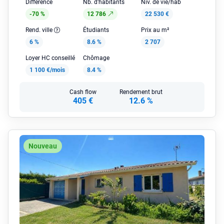
Différence
Nb. d'habitants
Niv. de vie/hab
-70 %
12 786
22 530 €
Rend. ville
Étudiants
Prix au m²
6 %
8.6 %
2 707
Loyer HC conseillé
Chômage
1 100 €/mois
8.4 %
Cash flow
Rendement brut
405 €
12.6 %
Nouveau