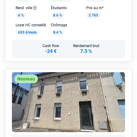
Rend. ville
Étudiants
Prix au m²
6 %
8.6 %
2 765
Loyer HC conseillé
Chômage
653 €/mois
8.4 %
Cash flow
Rendement brut
-24 €
7.3 %
Nouveau