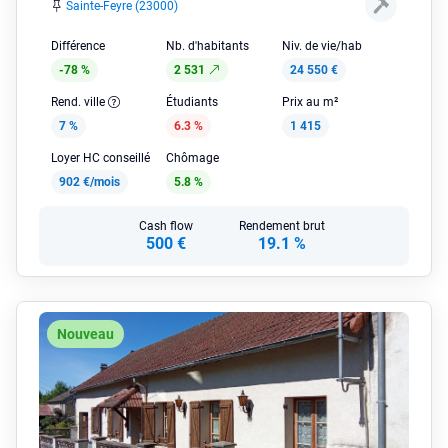
Sainte-Feyre (23000)
Différence
Nb. d'habitants
Niv. de vie/hab
-78 %
2 531
24 550 €
Rend. ville
Étudiants
Prix au m²
7 %
6.3 %
1 415
Loyer HC conseillé
Chômage
902 €/mois
5.8 %
Cash flow
Rendement brut
500 €
19.1 %
Nouveau