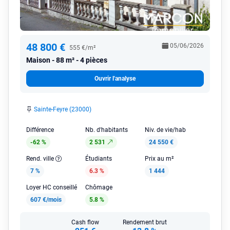
48 800 €
05/06/2026
555 €/m²
Maison
88 m² - 4 pièces
Ouvrir l'analyse
Sainte-Feyre (23000)
Différence
Nb. d'habitants
Niv. de vie/hab
-62 %
2 531
24 550 €
Rend. ville
Étudiants
Prix au m²
7 %
6.3 %
1 444
Loyer HC conseillé
Chômage
607 €/mois
5.8 %
Cash flow
Rendement brut