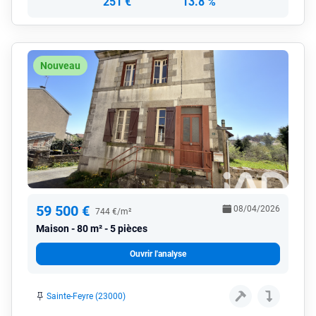
251 €
13.8 %
Nouveau
59 500 €
08/04/2026
744 €/m²
Maison
80 m² - 5 pièces
Ouvrir l'analyse
Sainte-Feyre (23000)