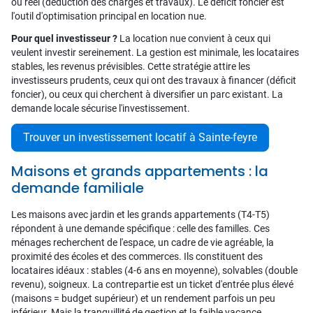
ou réel (déduction des charges et travaux). Le déficit foncier est
l'outil d'optimisation principal en location nue.
Pour quel investisseur ?
La location nue convient à ceux qui
veulent investir sereinement. La gestion est minimale, les locataires
stables, les revenus prévisibles. Cette stratégie attire les
investisseurs prudents, ceux qui ont des travaux à financer (déficit
foncier), ou ceux qui cherchent à diversifier un parc existant. La
demande locale sécurise l'investissement.
Trouver un investissement locatif à Sainte-feyre
Maisons et grands appartements : la
demande familiale
Les maisons avec jardin et les grands appartements (T4-T5)
répondent à une demande spécifique : celle des familles. Ces
ménages recherchent de l'espace, un cadre de vie agréable, la
proximité des écoles et des commerces. Ils constituent des
locataires idéaux : stables (4-6 ans en moyenne), solvables (double
revenu), soigneux. La contrepartie est un ticket d'entrée plus élevé
(maisons = budget supérieur) et un rendement parfois un peu
inférieur. Mais la tranquillité de gestion et la faible vacance