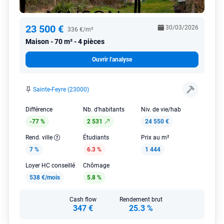
23 500 €
30/03/2026
336 €/m²
Maison
70 m² - 4 pièces
Ouvrir l'analyse
Sainte-Feyre (23000)
Différence
Nb. d'habitants
Niv. de vie/hab
-77 %
2 531
24 550 €
Rend. ville
Étudiants
Prix au m²
7 %
6.3 %
1 444
Loyer HC conseillé
Chômage
538 €/mois
5.8 %
Cash flow
Rendement brut
347 €
25.3 %