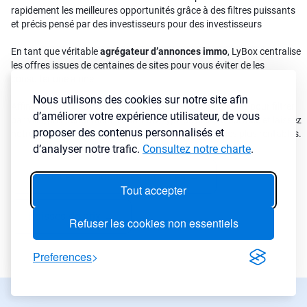
rapidement les meilleures opportunités grâce à des filtres puissants
et précis pensé par des investisseurs pour des investisseurs
En tant que véritable
agrégateur d’annonces immo
, LyBox centralise
les offres issues de centaines de sites pour vous éviter de les
consulter une à une.
Nous utilisons des cookies sur notre site afin
Affinez vos résultats avec plus de 30 critères disponibles pour filtrer
d’améliorer votre expérience utilisateur, de vous
par ville, prix, rendement, cash-flow, type de bien ou surface et laissez
proposer des contenus personnalisés et
notre agrégateur immobilier détecter les annonces les plus rentables.
d’analyser notre trafic.
Consultez notre charte
.
Annonces immobilières urgentes
→
Tout accepter
Baisses de prix
→
Refuser les cookies non essentiels
Preferences