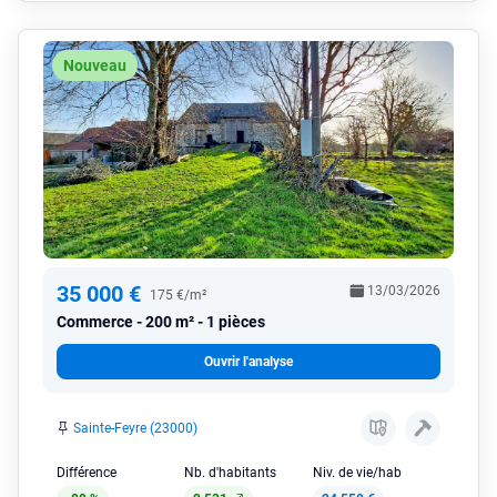
Nouveau
35 000 €
13/03/2026
175 €/m²
Commerce
200 m² - 1 pièces
Ouvrir l'analyse
Sainte-Feyre (23000)
Différence
Nb. d'habitants
Niv. de vie/hab