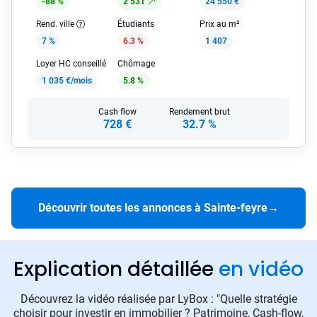
-88 %
2 531
24 550 €
Rend. ville
Étudiants
Prix au m²
7 %
6.3 %
1 407
Loyer HC conseillé
Chômage
1 035 €/mois
5.8 %
Cash flow
Rendement brut
728 €
32.7 %
Découvrir toutes les annonces à Sainte-feyre
→
Explication détaillée
en vidéo
Découvrez la vidéo réalisée par LyBox : "Quelle stratégie
choisir pour investir en immobilier ? Patrimoine, Cash-flow,