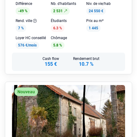
Différence
Nb. d'habitants
Niv. de vie/hab
-49 %
2 531
24 550 €
Rend. ville
Étudiants
Prix au m²
7 %
6.3 %
1 445
Loyer HC conseillé
Chômage
576 €/mois
5.8 %
Cash flow
Rendement brut
155 €
10.7 %
Nouveau