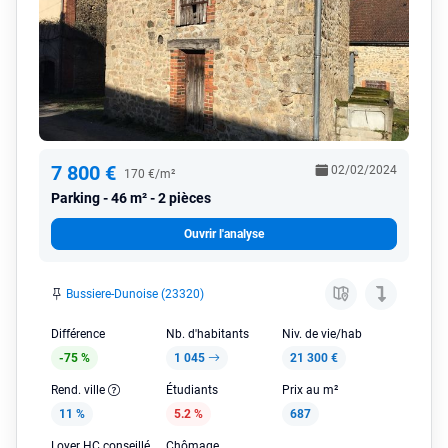
7 800 €
02/02/2024
170 €/m²
Parking
46 m² - 2 pièces
Ouvrir l'analyse
Bussiere-Dunoise (23320)
Différence
Nb. d'habitants
Niv. de vie/hab
-75 %
1 045
21 300 €
Rend. ville
Étudiants
Prix au m²
11 %
5.2 %
687
Loyer HC conseillé
Chômage