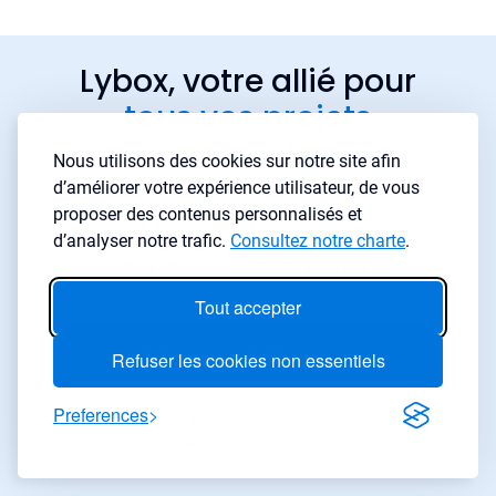
Lybox, votre allié pour
tous vos projets
immobilier
Nous utilisons des cookies sur notre site afin
d’améliorer votre expérience utilisateur, de vous
Les investisseurs qui utilisent
proposer des contenus personnalisés et
LyBox obtiennent de
meilleures
d’analyser notre trafic.
Consultez notre charte
.
rentabilités
, trouvent des biens
plus vite
, et font
moins d’erreur
.
Tout accepter
Démarrer gratuitement
→
Refuser les cookies non essentiels
Preferences
Essai gratuit 7 jours
Aucune carte requise