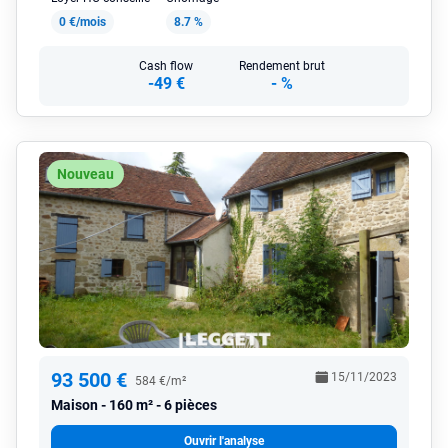
0 €/mois
8.7 %
Cash flow
Rendement brut
-49 €
-
%
Nouveau
93 500 €
15/11/2023
584 €/m²
Maison
160 m² - 6 pièces
Ouvrir l'analyse