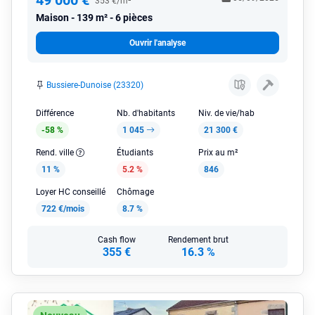
49 000 €
353 €/m²
Maison
139 m² - 6 pièces
Ouvrir l'analyse
Bussiere-Dunoise (23320)
Différence
Nb. d'habitants
Niv. de vie/hab
-58 %
1 045
21 300 €
Rend. ville
Étudiants
Prix au m²
11 %
5.2 %
846
Loyer HC conseillé
Chômage
722 €/mois
8.7 %
Cash flow
Rendement brut
355 €
16.3 %