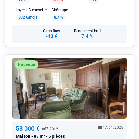
11 %
5.2 %
717
Loyer HC conseillé
Chômage
502 €/mois
8.7 %
Cash flow
Rendement brut
-13 €
7.4 %
Nouveau
58 000 €
17/01/2025
667 €/m²
Maison
87 m² - 5 pièces