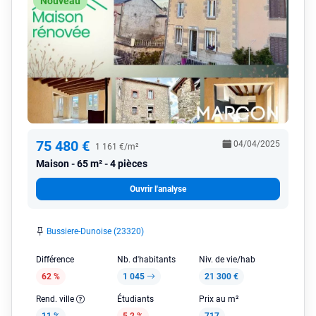
Nouveau
75 480 €
04/04/2025
1 161 €/m²
Maison
65 m² - 4 pièces
Ouvrir l'analyse
Bussiere-Dunoise (23320)
Différence
Nb. d'habitants
Niv. de vie/hab
62 %
1 045
21 300 €
Rend. ville
Étudiants
Prix au m²