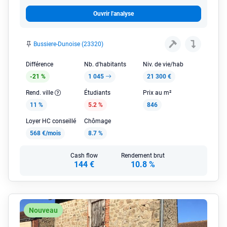
Ouvrir l'analyse
Bussiere-Dunoise (23320)
Différence
Nb. d'habitants
Niv. de vie/hab
-21 %
1 045
21 300 €
Rend. ville
Étudiants
Prix au m²
11 %
5.2 %
846
Loyer HC conseillé
Chômage
568 €/mois
8.7 %
Cash flow
Rendement brut
144 €
10.8 %
Nouveau