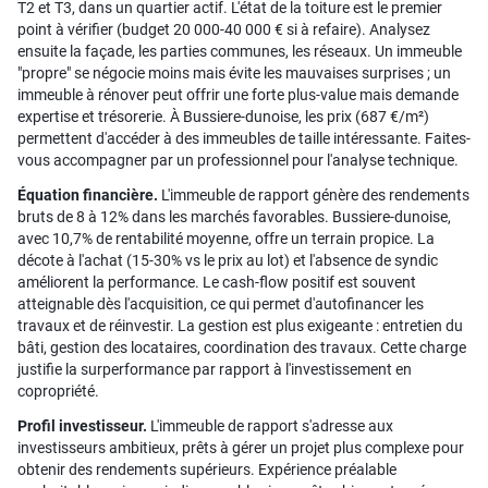
T2 et T3, dans un quartier actif. L'état de la toiture est le premier
point à vérifier (budget 20 000-40 000 € si à refaire). Analysez
ensuite la façade, les parties communes, les réseaux. Un immeuble
"propre" se négocie moins mais évite les mauvaises surprises ; un
immeuble à rénover peut offrir une forte plus-value mais demande
expertise et trésorerie. À Bussiere-dunoise, les prix (687 €/m²)
permettent d'accéder à des immeubles de taille intéressante. Faites-
vous accompagner par un professionnel pour l'analyse technique.
Équation financière.
L'immeuble de rapport génère des rendements
bruts de 8 à 12% dans les marchés favorables. Bussiere-dunoise,
avec 10,7% de rentabilité moyenne, offre un terrain propice. La
décote à l'achat (15-30% vs le prix au lot) et l'absence de syndic
améliorent la performance. Le cash-flow positif est souvent
atteignable dès l'acquisition, ce qui permet d'autofinancer les
travaux et de réinvestir. La gestion est plus exigeante : entretien du
bâti, gestion des locataires, coordination des travaux. Cette charge
justifie la surperformance par rapport à l'investissement en
copropriété.
Profil investisseur.
L'immeuble de rapport s'adresse aux
investisseurs ambitieux, prêts à gérer un projet plus complexe pour
obtenir des rendements supérieurs. Expérience préalable