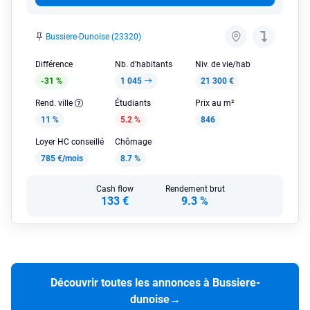
Bussiere-Dunoise (23320)
Différence
Nb. d'habitants
Niv. de vie/hab
-31 %
1 045
21 300 €
Rend. ville
Étudiants
Prix au m²
11 %
5.2 %
846
Loyer HC conseillé
Chômage
785 €/mois
8.7 %
Cash flow
Rendement brut
133 €
9.3 %
Découvrir toutes les annonces à Bussiere-
dunoise
→