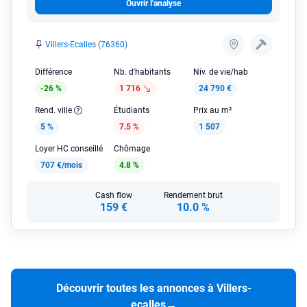
Ouvrir l'analyse
Villers-Ecalles (76360)
Différence
Nb. d'habitants
Niv. de vie/hab
-26 %
1 716
24 790 €
Rend. ville
Étudiants
Prix au m²
5 %
7.5 %
1 507
Loyer HC conseillé
Chômage
707 €/mois
4.8 %
Cash flow
Rendement brut
159 €
10.0 %
Découvrir toutes les annonces à Villers-
ecalles
→