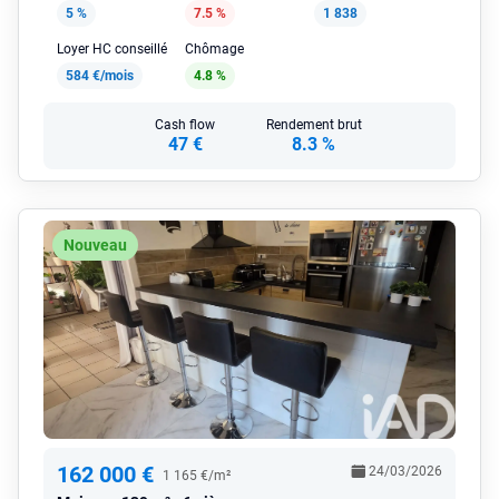
5 %
7.5 %
1 838
Loyer HC conseillé
Chômage
584 €/mois
4.8 %
Cash flow
Rendement brut
47 €
8.3 %
Nouveau
162 000 €
24/03/2026
1 165 €/m²