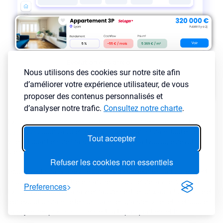
Nous utilisons des cookies sur notre site afin
d’améliorer votre expérience utilisateur, de vous
proposer des contenus personnalisés et
d’analyser notre trafic.
Consultez notre charte
.
LyBox utilise les dernières ventes communiquées par les notaires (
la
base DVF
) pour calculer les prix moyens par m² dans toutes les
Tout accepter
villes et quartiers de France en fonction de la typologie de votre
bien.
Refuser les cookies non essentiels
Pour investir dans une ville ou dans un secteur en particulier, il est
important de connaître le marché immobilier de la ville. Grâce à
Preferences
LyBox, vous pouvez analyser rapidement les prix au m² de la ville et
leur évolution dans le temps. Dans les grandes villes et metropoles,
l'analyse des prix immobiliers est faite par quartiers et Iris.