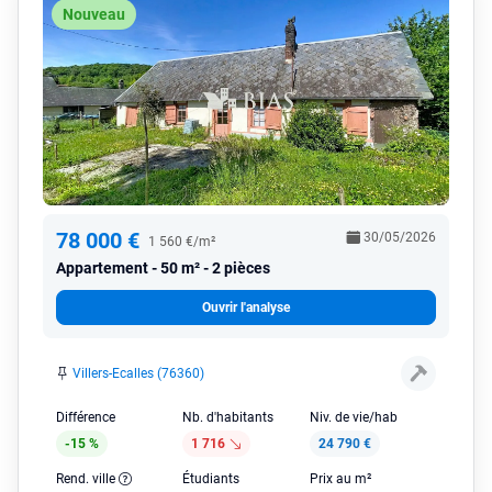
Nouveau
78 000 €
30/05/2026
1 560 €/m²
Appartement
50 m² - 2 pièces
Ouvrir l'analyse
Villers-Ecalles (76360)
Différence
Nb. d'habitants
Niv. de vie/hab
-15 %
1 716
24 790 €
Rend. ville
Étudiants
Prix au m²