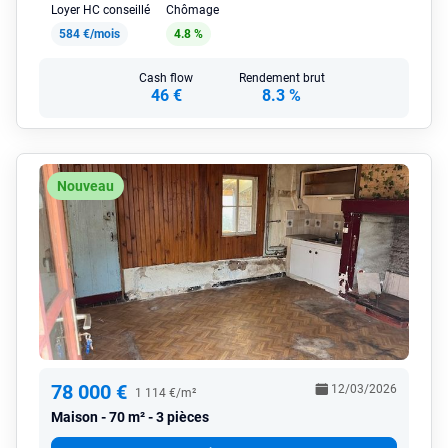
Loyer HC conseillé
Chômage
584 €/mois
4.8 %
Cash flow
Rendement brut
46 €
8.3 %
Nouveau
78 000 €
12/03/2026
1 114 €/m²
Maison
70 m² - 3 pièces