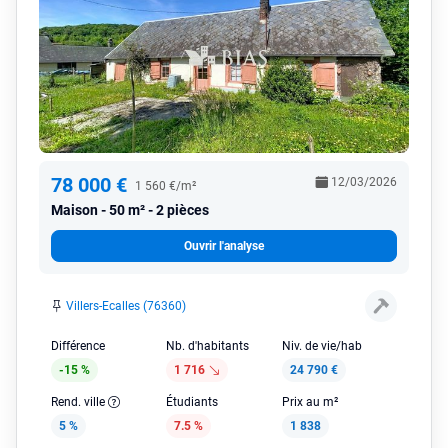
78 000 €
12/03/2026
1 560 €/m²
Maison
50 m² - 2 pièces
Ouvrir l'analyse
Villers-Ecalles (76360)
Différence
Nb. d'habitants
Niv. de vie/hab
-15 %
1 716
24 790 €
Rend. ville
Étudiants
Prix au m²
5 %
7.5 %
1 838