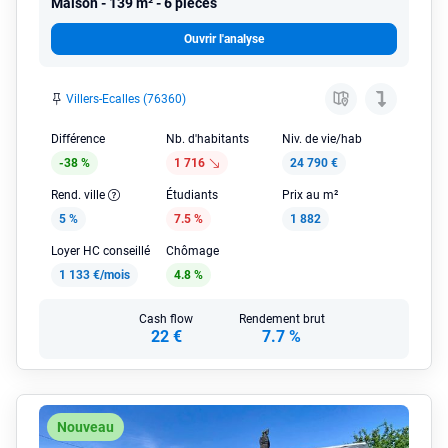
Maison
139 m² - 6 pièces
Ouvrir l'analyse
Villers-Ecalles (76360)
Différence
Nb. d'habitants
Niv. de vie/hab
-38 %
1 716
24 790 €
Rend. ville
Étudiants
Prix au m²
5 %
7.5 %
1 882
Loyer HC conseillé
Chômage
1 133 €/mois
4.8 %
Cash flow
Rendement brut
22 €
7.7 %
Nouveau