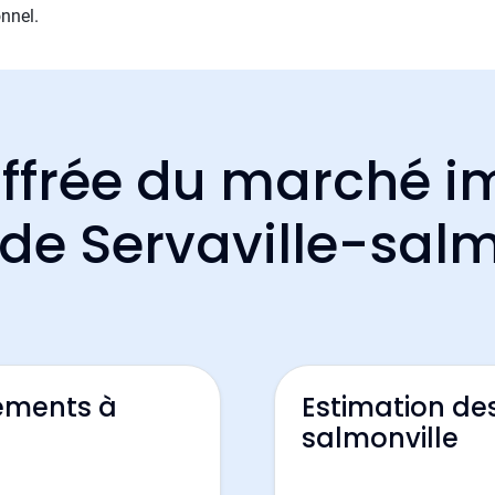
nnel.
ffrée du marché i
 de Servaville-sal
ements à
Estimation de
salmonville