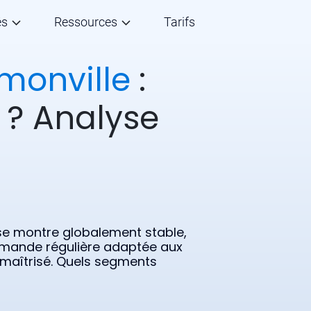
és
Ressources
Tarifs
lmonville
:
r ? Analyse
 se montre globalement stable,
emande régulière adaptée aux
 maîtrisé. Quels segments