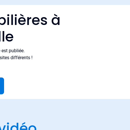
ilières à
le
est publiée.
tes différents !
vidéo