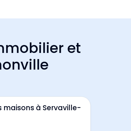
mmobilier et
monville
s maisons à Servaville-