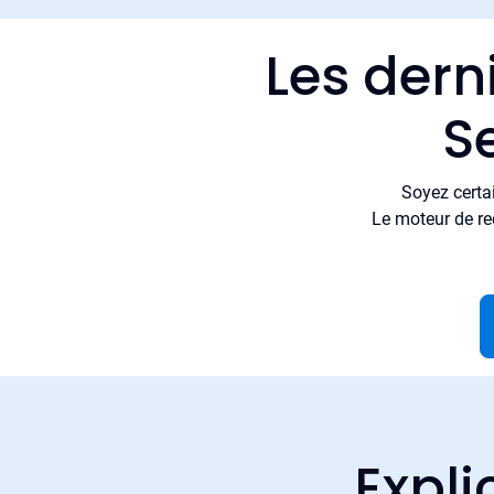
Les dern
S
Soyez certa
Le moteur de re
Expli