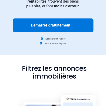
rentabilités
, trouvent des biens
plus vite
, et font
moins d’erreur
.
Démarrer gratuitement
→
Essai gratuit 7 jours
Aucune carte requise
Filtrez les annonces
immobilières