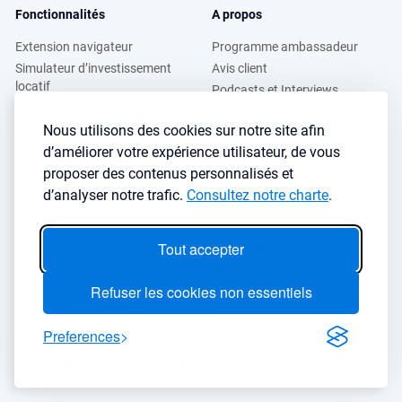
Fonctionnalités
A propos
Extension navigateur
Programme ambassadeur
Simulateur d’investissement
Avis client
locatif
Podcasts et Interviews
Moteur de recherche immobilier
Presse
Nous utilisons des cookies sur notre site afin
Analyse de ville
FAQ
d’améliorer votre expérience utilisateur, de vous
Blog investissement
proposer des contenus personnalisés et
Offres professionnels
d’analyser notre trafic.
Consultez notre charte
.
Guides
Tout accepter
Stratégie de location
Finance de l'immobilier
Guide immobilier
Crédit immobilier
Refuser les cookies non essentiels
Gestion locative
Simulateurs immobilier
Fiscalité immobilière
Lybox vs DVF
Preferences
Vous voulez apprendre à investir dans l’immobilier ?
Inscrivez vous à notre newsletter gratuite :