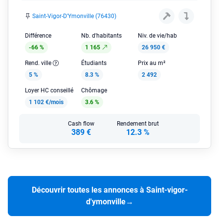
Saint-Vigor-D'Ymonville (76430)
Différence
Nb. d'habitants
Niv. de vie/hab
-66 %
1 165
26 950 €
Rend. ville
Étudiants
Prix au m²
5 %
8.3 %
2 492
Loyer HC conseillé
Chômage
1 102 €/mois
3.6 %
Cash flow
Rendement brut
389 €
12.3 %
Découvrir toutes les annonces à Saint-vigor-
d'ymonville
→