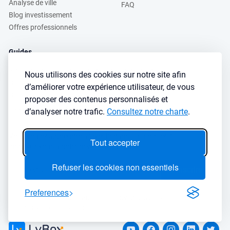
Analyse de ville
FAQ
Blog investissement
Offres professionnels
Guides
Stratégie de location
Finance de l'immobilier
Nous utilisons des cookies sur notre site afin
Guide immobilier
Crédit immobilier
d’améliorer votre expérience utilisateur, de vous
Gestion locative
Simulateurs immobilier
proposer des contenus personnalisés et
Fiscalité immobilière
Lybox vs DVF
d’analyser notre trafic.
Consultez notre charte
.
Vous voulez apprendre à investir dans l’immobilier ?
Tout accepter
Inscrivez vous à notre newsletter gratuite :
Refuser les cookies non essentiels
S'inscrire
→
Preferences
Le seul outil qu’il vous faut pour trouvez des biens rentables sans
sacrifier votre temps libre