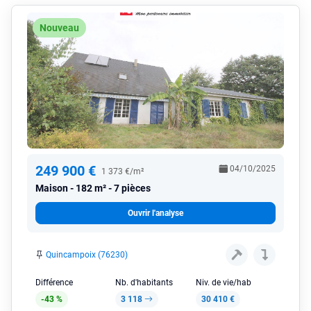
Nouveau
249 900 €
04/10/2025
1 373 €/m²
Maison
182 m² - 7 pièces
Ouvrir l'analyse
Quincampoix (76230)
Différence
Nb. d'habitants
Niv. de vie/hab
-43 %
3 118
30 410 €